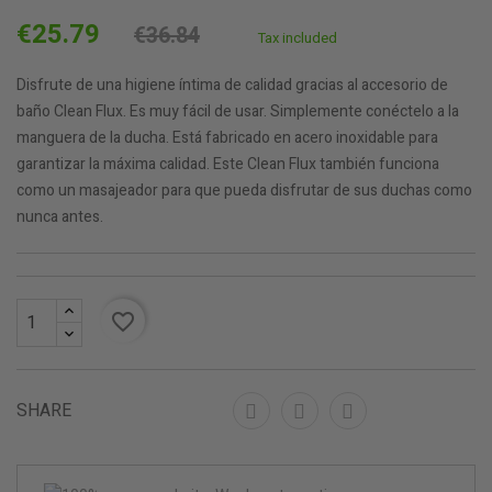
€25.79
€36.84
Tax included
Disfrute de una higiene íntima de calidad gracias al accesorio de
baño Clean Flux. Es muy fácil de usar. Simplemente conéctelo a la
manguera de la ducha. Está fabricado en acero inoxidable para
garantizar la máxima calidad. Este Clean Flux también funciona
como un masajeador para que pueda disfrutar de sus duchas como
nunca antes.
favorite_border
SHARE