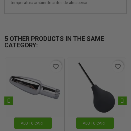
temperatura ambiente antes de almacenar.
5 OTHER PRODUCTS IN THE SAME
CATEGORY:
favorite_border
favorite_border
ADD TO CART
ADD TO CART