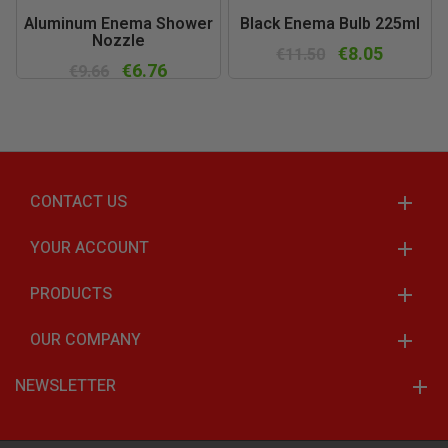
Aluminum Enema Shower
Black Enema Bulb 225ml
Nozzle
€8.05
€11.50
€6.76
€9.66
CONTACT US
YOUR ACCOUNT
PRODUCTS
OUR COMPANY
NEWSLETTER