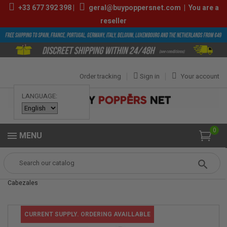
+33
677 392 398
|
geral@buypoppersnet.com
|
You are a
reseller
Order tracking
Sign in
Your account
LANGUAGE:
0
MENU
Popper
Anal Douches
Accesorio de Ducha Anal Clean Flux con 3
Cabezales
CURRENT SUPPLY. ORDERING AVAILLABLE