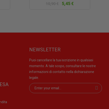
5,45 €
10,90 €
NEWSLETTER
Puoi cancellare la tua iscrizione in qualsiasi
momento. A tale scopo, consultare le nostre
informazioni di contatto nella dichiarazione
legale.
ESA
ndita