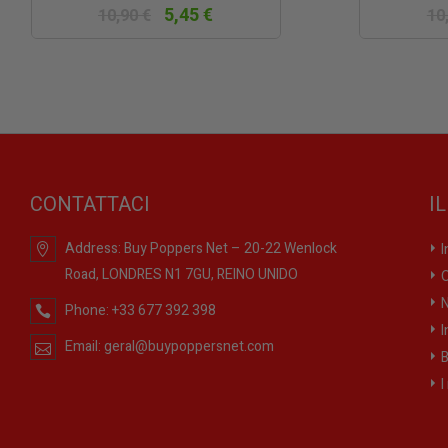
5,45 €
10,90 €
10
CONTATTACI
I
Address:
Buy Poppers Net – 20-22 Wenlock
I
Road, LONDRES N1 7GU, REINO UNIDO
O
N
Phone:
+33 677 392 398
I
Email:
geral@buypoppersnet.com
B
I