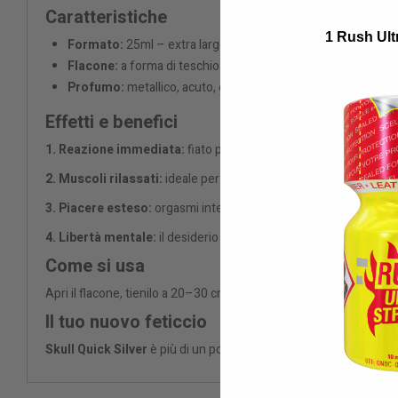
Caratteristiche
1 Rush Ult
Formato:
25ml – extra large
Flacone:
a forma di teschio argentato – collezionabile e pr
Profumo:
metallico, acuto, elettrico
Effetti e benefici
1. Reazione immediata:
fiato profondo, cuore in corsa, sensaz
2. Muscoli rilassati:
ideale per penetrazioni profonde o giochi
3. Piacere esteso:
orgasmi intensi e duraturi, moltiplicazione de
4. Libertà mentale:
il desiderio prende il controllo, senza filtri n
Come si usa
Apri il flacone, tienilo a 20–30 cm, inspira lentamente. Mai inalar
Il tuo nuovo feticcio
Skull Quick Silver
è più di un poppers. È uno stile di vita. Uno sp