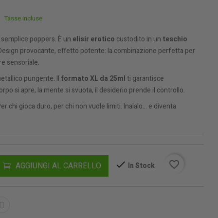
Tasse incluse
 semplice poppers. È un
elisir erotico
custodito in un
teschio
 Design provocante, effetto potente: la combinazione perfetta per
re sensoriale.
etallico pungente. Il
formato XL da 25ml
ti garantisce
rpo si apre, la mente si svuota, il desiderio prende il controllo.
er chi gioca duro, per chi non vuole limiti. Inalalo... e diventa
favorite_border
AGGIUNGI AL CARRELLO
In Stock