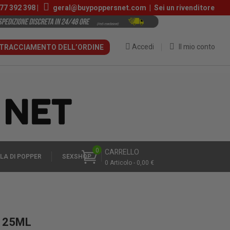
77 392 398
|
geral@buypoppersnet.com
|
Sei un rivenditore
Accedi
Il mio conto
TRACCIAMENTO DELL’ORDINE
0
CARRELLO
LA DI POPPER
SEXSHOP
0 Articolo - 0,00 €
R 25ML