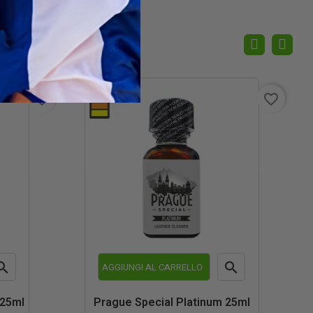
favorite_border
favorite_border


AGGIUNGI AL CARRELLO
teprima
Anteprima
 25ml
Prague Special Platinum 25ml