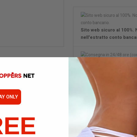
Sito web sicuro al 100%.
nell'estratto conto bancar
Consegna in 24/48 ore (c
consegnati entro 24/48 o
Con
AY ONLY
REE