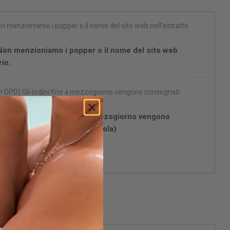
 Non menzioniamo i popper o il nome del sito web
io.
on DPD) Gli ordini fino a mezzogiorno vengono
re con DPD (Penisola Spagnola)
fezione discreta.