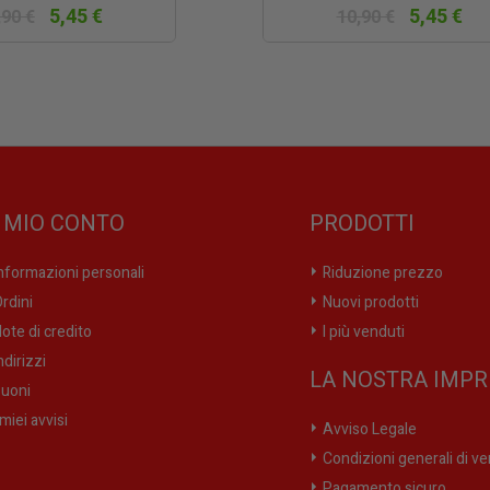
5,45 €
5,45 €
,90 €
10,90 €
L MIO CONTO
PRODOTTI
nformazioni personali
Riduzione prezzo
rdini
Nuovi prodotti
ote di credito
I più venduti
ndirizzi
LA NOSTRA IMPR
uoni
 miei avvisi
Avviso Legale
Condizioni generali di ve
Pagamento sicuro