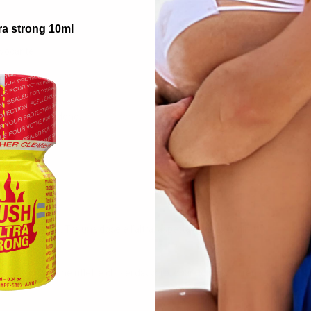
ra strong 10ml
ovocante
ioni che esplodono.
 BDSM.
i sensi.
é barriere.
e direttamente. Tra una dose e l’altra, aspetta almeno 5 minuti.
ecchio lucido che riflette chi sei davvero, quando nulla ti frena.