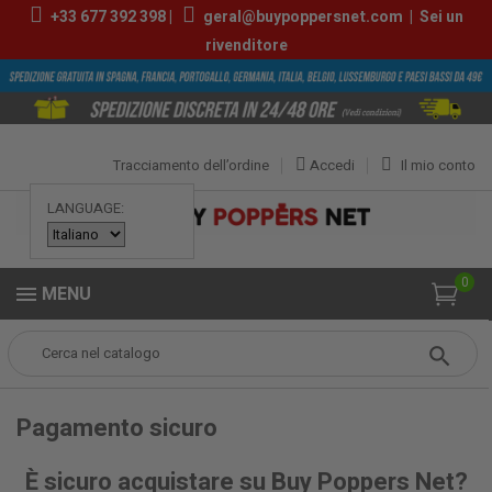
+33
677 392 398
|
geral@buypoppersnet.com
|
Sei un
rivenditore
Tracciamento dell’ordine
Accedi
Il mio conto
LANGUAGE:
0
MENU
Popper
Pagamento sicuro
Pagamento sicuro
È sicuro acquistare su Buy Poppers Net?