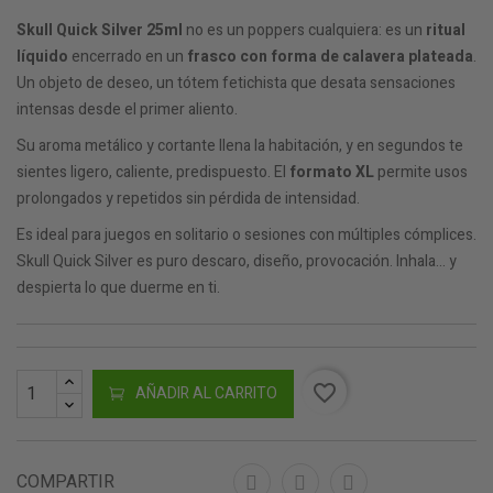
Skull Quick Silver 25ml
no es un poppers cualquiera: es un
ritual
líquido
encerrado en un
frasco con forma de calavera plateada
.
Un objeto de deseo, un tótem fetichista que desata sensaciones
intensas desde el primer aliento.
Su aroma metálico y cortante llena la habitación, y en segundos te
sientes ligero, caliente, predispuesto. El
formato XL
permite usos
prolongados y repetidos sin pérdida de intensidad.
Es ideal para juegos en solitario o sesiones con múltiples cómplices.
Skull Quick Silver es puro descaro, diseño, provocación. Inhala... y
despierta lo que duerme en ti.
favorite_border
AÑADIR AL CARRITO
COMPARTIR