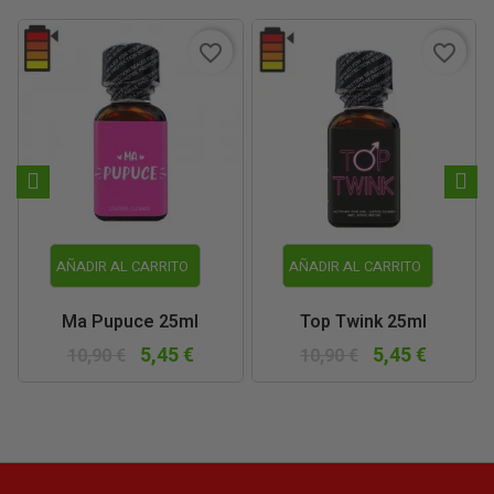
favorite_border
favorite_border
AÑADIR AL CARRITO
AÑADIR AL CARRITO
Ma Pupuce 25ml
Top Twink 25ml
5,45 €
5,45 €
10,90 €
10,90 €