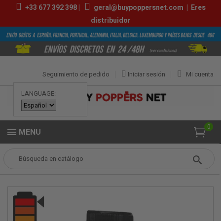
+33
677 392 398
|
geral@buypoppersnet.com
|
Eres
distribuidor
Seguimiento de pedido
Iniciar sesión
Mi cuenta
LANGUAGE:
0
MENU
Popper
POPPERS
POPPERS GRANDES
Skull Quick Silver 25ml