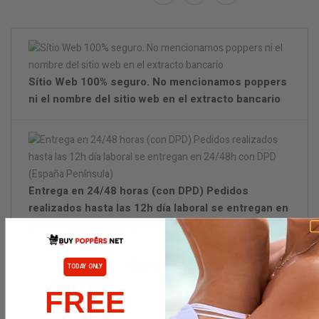
Sítio Web 100% seguro. No mencionamos poppers
ni el nombre del sitio web en el extracto bancario
Entrega en 24/48 horas (con DPD) Pedidos
realizados hasta las 12h día laboral se entregan en
24/48h con DPD (España Península)
Embalaje discreto.
TODAY ONLY
FREE