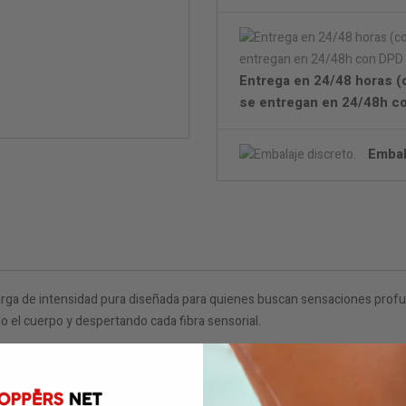
Entrega en 24/48 horas (c
se entregan en 24/48h c
Embal
rga de intensidad pura diseñada para quienes buscan sensaciones profu
el cuerpo y despertando cada fibra sensorial.
queño frasco de 10 ml ofrece una experiencia potente pero controlada. Co
longadas.
.