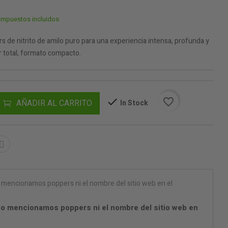
Impuestos incluidos
 de nitrito de amilo puro para una experiencia intensa, profunda y
r total, formato compacto.
favorite_border
AÑADIR AL CARRITO
In Stock
o mencionamos poppers ni el nombre del sitio web en