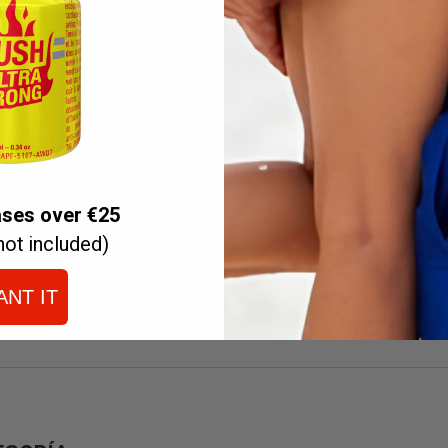
ases over €25
not included)
oactivas
ANT IT