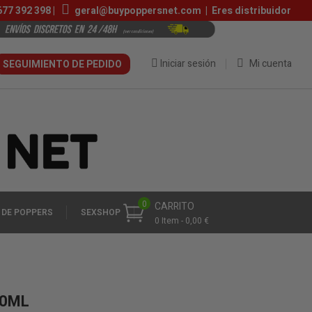
677 392 398
|
geral@buypoppersnet.com
|
Eres distribuidor
Iniciar sesión
Mi cuenta
SEGUIMIENTO DE PEDIDO
0
CARRITO
 DE POPPERS
SEXSHOP
0 Item - 0,00 €
10ML