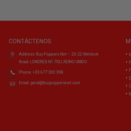
CONTÁCTENOS
M
Address:
Buy Poppers Net – 20-22 Wenlock
I
Road, LONDRES N1 7GU, REINO UNIDO
P
F
Phone:
+33 677 392 398
D
Email:
geral@buypoppersnet.com
C
M