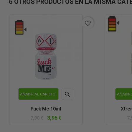
6 OTROS PRODUCTOS EN LA MISMA CAT
favorite_border

AÑADIR AL CARRITO
AÑADIR 
Vista
Fuck Me 10ml
Xtre
rápida
3,95 €
7,90 €
7,