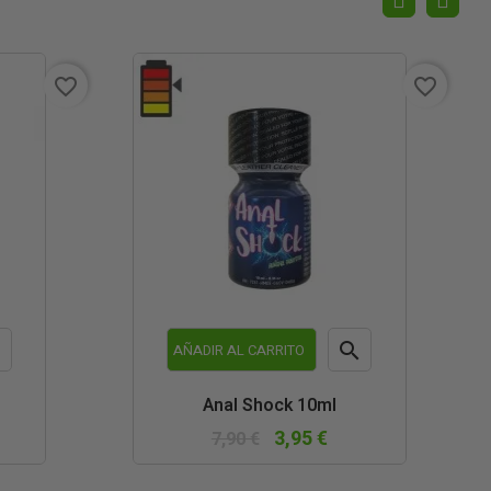
favorite_border
favorite_border


AÑADIR AL CARRITO
a
Vista
Anal Shock 10ml
da
rápida
3,95 €
7,90 €