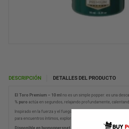
DESCRIPCIÓN
DETALLES DEL PRODUCTO
El Toro Premium – 10 ml
no es un simple popper: es una desca
% puro
actúa en segundos, relajando profundamente, calentando 
Inspirado en la fuerza y el fuego de la cultura taurina, este pe
para encuentros íntimos, exploraciones intensas o sesiones pro
Disponible en buypoppersnet.com
con envío rápido y discreto