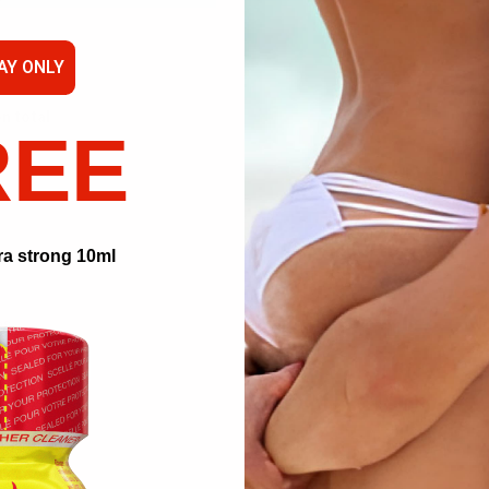
AY ONLY
ón total
REE
ra strong 10ml
os