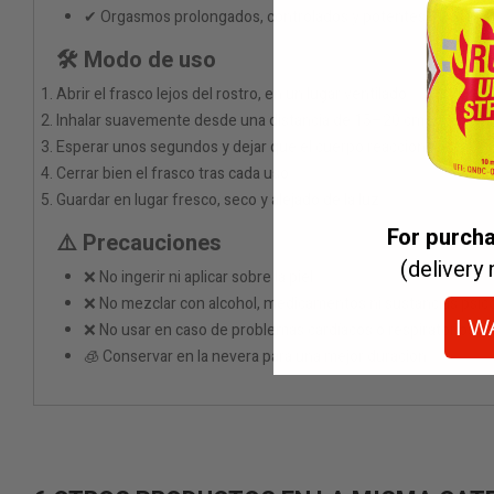
✔ Orgasmos prolongados, controlados y potentes
🛠 Modo de uso
Abrir el frasco lejos del rostro, en un lugar ventilado
Inhalar suavemente desde una distancia de 15–20 cm
Esperar unos segundos y dejar que el cuerpo reaccione
Cerrar bien el frasco tras cada uso
Guardar en lugar fresco, seco y alejado de la luz
For purch
⚠️ Precauciones
(delivery 
❌ No ingerir ni aplicar sobre la piel
❌ No mezclar con alcohol, medicamentos ni sustancias psic
I W
❌ No usar en caso de problemas cardíacos o respiratorios
🧊 Conservar en la nevera para una mejor duración