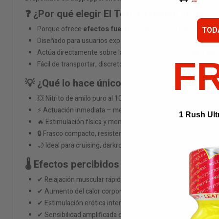
❓ ¿Por qué elegir El Toro Premium 10 ml?
Porque ofrece
efectos fuertes, rápidos y estables
TOD
Diseñado para usuarios experimentados y exigentes
Actúa directamente sobre la zona pélvica para una
liberaci
F
Fácil de transportar, discreto, potente
💡 ¿Qué lo hace único?
💥 Nitrito de amilo puro al 100 % – máxima potencia
⚡ Actuación inmediata – menos de 10 segundos
1 Rush Ult
🔥 Estimulación física y mental profunda
🔒 Frasco compacto, resistente y seguro
🌙 Ideal para cruising, darkrooms, juegos privados o colectiv
🌡️ Efectos percibidos
✔ Relajación muscular rápida y profunda
✔ Aumento del calor corporal y la circulación
✔ Estimulación erótica intensa
✔ Sensibilidad amplificada en todo el cuerpo