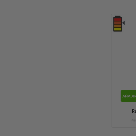
AÑADIR
R
1