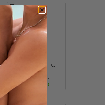

AÑADIR AL CARRITO
Vista
After Midnight 25ml
rápida
5,45 €
10,90 €