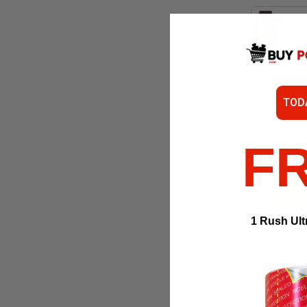
TOD
F
AÑADIR
1 Rush Ult
Roya
1