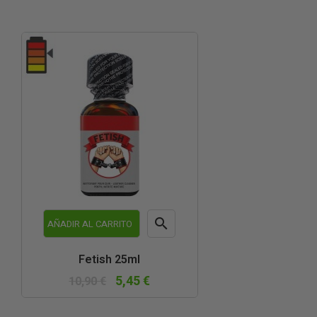

AÑADIR AL CARRITO
Vista
Fetish 25ml
rápida
5,45 €
10,90 €