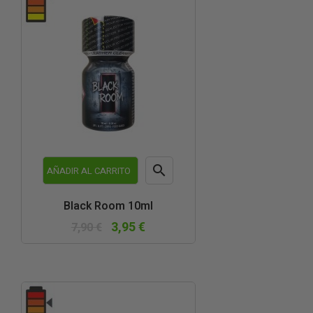

AÑADIR AL CARRITO
Vista
Black Room 10ml
rápida
3,95 €
7,90 €