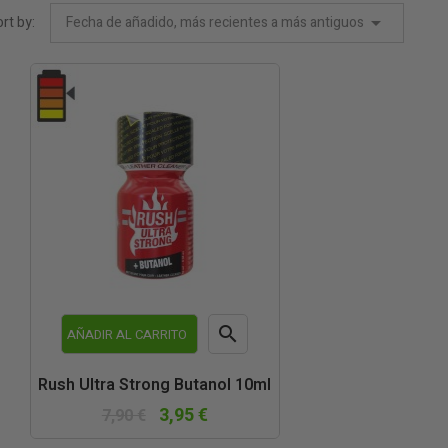
rt by:
Fecha de añadido, más recientes a más antiguos

AÑADIR AL CARRITO
Vista
Rush Ultra Strong Butanol 10ml
rápida
3,95 €
7,90 €