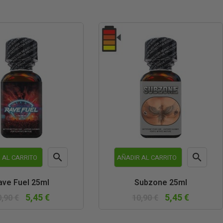


 AL CARRITO
AÑADIR AL CARRITO
Vista
Vista
ave Fuel 25ml
Subzone 25ml
rápida
rápida
5,45 €
5,45 €
0,90 €
10,90 €