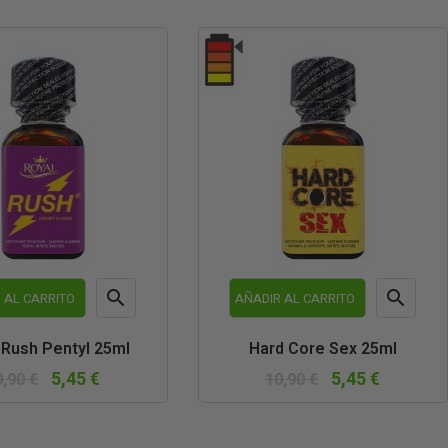


 AL CARRITO
AÑADIR AL CARRITO
Vista
Vista
 Rush Pentyl 25ml
Hard Core Sex 25ml
rápida
rápida
5,45 €
5,45 €
0,90 €
10,90 €