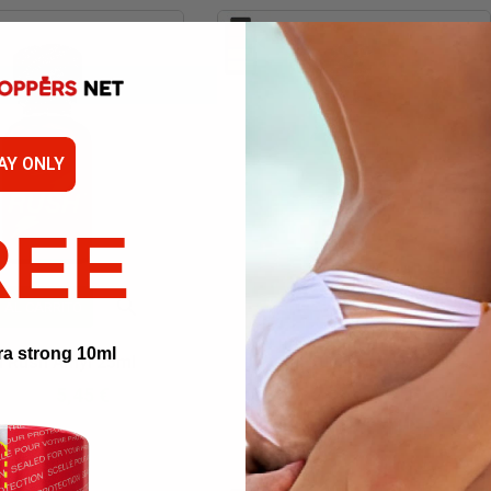
AY ONLY
REE


 AL CARRITO
AÑADIR AL CARRITO
Vista
Vista
ra strong 10ml
l Rush Amyl 25ml
Royal Rush Propyl 25ml
rápida
rápida
5,45 €
5,45 €
0,90 €
10,90 €