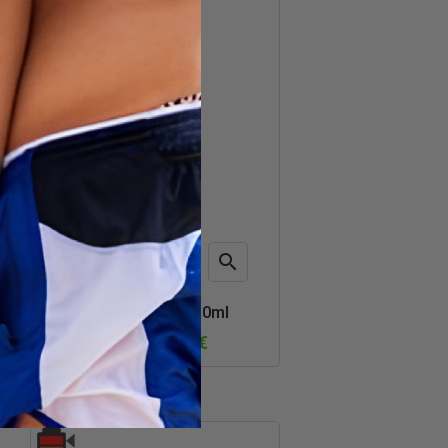

AÑADIR AL CARRITO
Vista
After Midnight 10ml
rápida
3,95 €
7,90 €