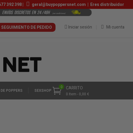
677 392 398
|
geral@buypoppersnet.com
|
Eres distribuidor
Iniciar sesión
Mi cuenta
SEGUIMIENTO DE PEDIDO
0
CARRITO
 DE POPPERS
SEXSHOP
0 Item - 0,00 €