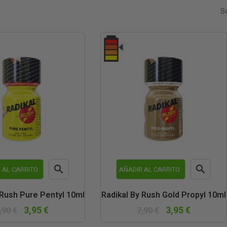
So


 AL CARRITO
AÑADIR AL CARRITO
Vista
Vista
 Rush Pure Pentyl 10ml
Radikal By Rush Gold Propyl 10ml
rápida
rápida
3,95 €
3,95 €
,90 €
7,90 €