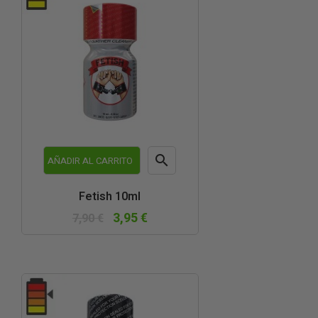

AÑADIR AL CARRITO
Vista
Fetish 10ml
rápida
3,95 €
7,90 €