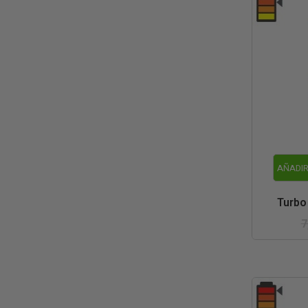
AÑADIR
Turbo
7