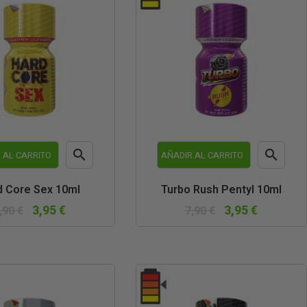


 AL CARRITO
AÑADIR AL CARRITO
Vista
Vista
d Core Sex 10ml
Turbo Rush Pentyl 10ml
rápida
rápida
3,95 €
3,95 €
,90 €
7,90 €