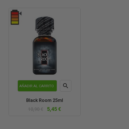

AÑADIR AL CARRITO
Vista
Black Room 25ml
rápida
5,45 €
10,90 €