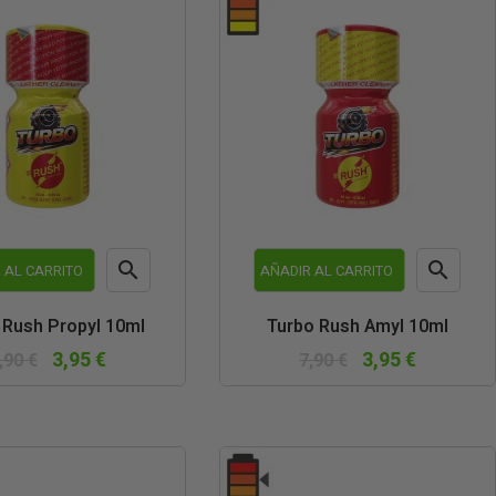


 AL CARRITO
AÑADIR AL CARRITO
Vista
Vista
 Rush Propyl 10ml
Turbo Rush Amyl 10ml
rápida
rápida
3,95 €
3,95 €
,90 €
7,90 €