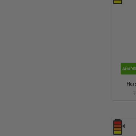
AÑADIR
Har
7