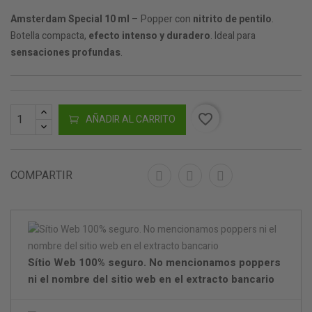
Amsterdam Special 10 ml
– Popper con
nitrito de pentilo
.
Botella compacta,
efecto intenso y duradero
. Ideal para
sensaciones profundas
.
favorite_border
AÑADIR AL CARRITO
COMPARTIR
Sítio Web 100% seguro. No mencionamos poppers
ni el nombre del sitio web en el extracto bancario