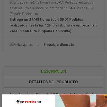
Entrega en 24/48 horas (con DPD) Pedidos
realizados hasta las 12h día laboral se entregan en
24/48h con DPD (España Península)
Embalaje discreto.
DESCRIPCIÓN
DETALLES DEL PRODUCTO
Amsterdam Special 10 ml – Intensidad
holandesa en cada inhalación