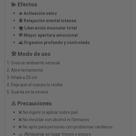
💫 Efectos
🔥 Activación veloz
🧠 Relajación mental intensa
🌪 Liberación muscular total
💬 Mayor apertura emocional
🌊 Orgasmo profundo y controlado
🛠 Modo de uso
Crea un ambiente sensual
Abre lentamente
Inhala a 20 cm
Deja que el cuerpo lo reciba
Guarda en la nevera
⚠️ Precauciones
❌ No ingerir ni aplicar sobre piel
❌ No mezclar con alcohol ni fármacos
❌ No apto para personas con problemas cardíacos
🌫 Almacenar en lugar fresco y oscuro