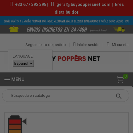
+33
677 392 398
|
geral@buypoppersnet.com
|
Eres
distribuidor
Seguimiento de pedido
Iniciar sesión
Mi cuenta
LANGUAGE:
0
MENU
Popper
POPPERS
POPPERS PEQUEÑOS
Amsterdam Special 10ml