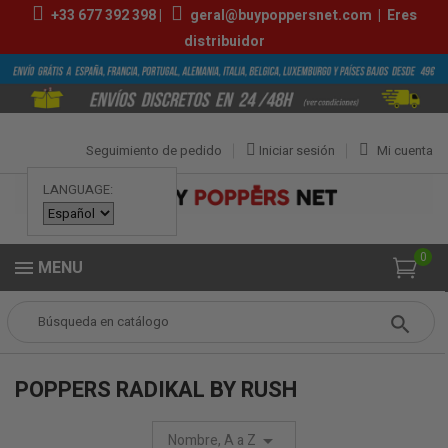
+33
677 392 398
|
geral@buypoppersnet.com
|
Eres
distribuidor
Seguimiento de pedido
Iniciar sesión
Mi cuenta
LANGUAGE:
0
MENU
Popper
MARCAS
Poppers Radikal by Rush
POPPERS RADIKAL BY RUSH
Nombre, A a Z