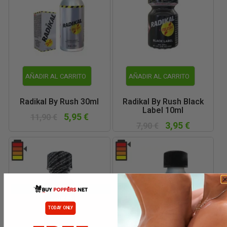
AÑADIR AL CARRITO
AÑADIR AL CARRITO
Radikal By Rush 30ml
Radikal By Rush Black
Label 10ml
5,95 €
11,90 €
3,95 €
7,90 €
TODAY ONLY