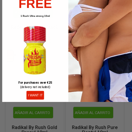
FREE
AÑADIR AL CARRITO
AÑADIR AL CARRITO
1 Rush Ultra strong 10ml
Radikal By Rush Black
Radikal By Rush Black
Label 25ml
Label 30ml
5,45 €
5,95 €
10,90 €
11,90 €
For purchases over €25
(delivery not included)
I WANT IT
AÑADIR AL CARRITO
AÑADIR AL CARRITO
Radikal By Rush Gold
Radikal By Rush Pure