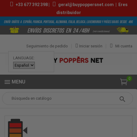
+33
677 392 398
|
geral@buypoppersnet.com
|
Eres
distribuidor
Seguimiento de pedido
Iniciar sesión
Mi cuenta
LANGUAGE:
0
MENU
Popper
POPPERS
POPPERS PEQUEÑOS
Ma Pupuce 10ml