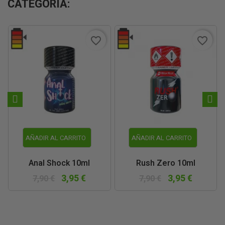
CATEGORÍA:
favorite_border
favorite_border
AÑADIR AL CARRITO
AÑADIR AL CARRITO
Anal Shock 10ml
Rush Zero 10ml
3,95 €
3,95 €
7,90 €
7,90 €