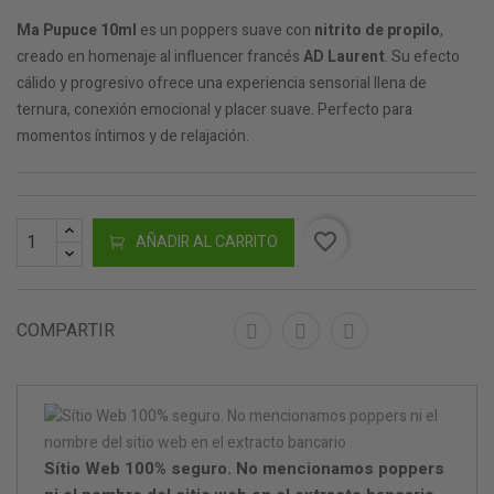
Ma Pupuce 10ml
es un poppers suave con
nitrito de propilo
,
creado en homenaje al influencer francés
AD Laurent
. Su efecto
cálido y progresivo ofrece una experiencia sensorial llena de
ternura, conexión emocional y placer suave. Perfecto para
momentos íntimos y de relajación.
favorite_border
AÑADIR AL CARRITO
COMPARTIR
Sítio Web 100% seguro. No mencionamos poppers