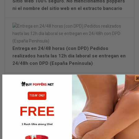
Sítio Web 100% seguro. No mencionamos poppers
ni el nombre del sitio web en el extracto bancario
Entrega en 24/48 horas (con DPD) Pedidos
realizados hasta las 12h día laboral se entregan en
24/48h con DPD (España Península)
Embalaje discreto.
TODAY ONLY
FREE
DESCRIPCIÓN
1 Rush Ultra strong 10ml
DETALLES DEL PRODUCTO