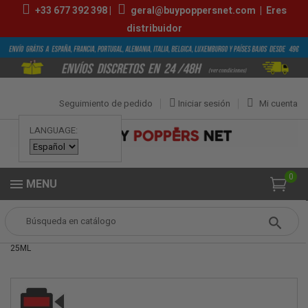
+33
677 392 398
|
geral@buypoppersnet.com
|
Eres
distribuidor
Seguimiento de pedido
Iniciar sesión
Mi cuenta
LANGUAGE:
0
MENU
Popper
POPPERS
POPPERS GRANDES
GHOST ULTRA STRONG
25ML