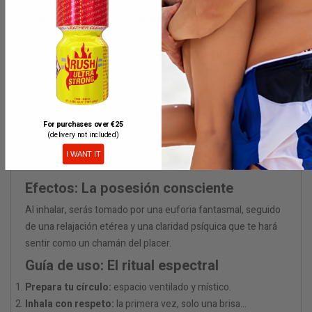
Características: La alquimia del más allá
Nuestro Ghost Ultra Strong Multi 25 ml combina dos
potencias invisibles:
nitrito de amilo y propilo
. El resultado
es un elixir de 25 ml que evoca espíritus de placer en cada
uso.
Composición:
mezcla de nitrito de amilo + propilo
For purchases over €25
Volumen:
25 ml de energía ectoplásmica
(delivery not included)
Envase:
frasco sellado con runas, listo para la invocación
I WANT IT
Aroma:
tan potente que podría despertar a los muertos
Efectos: La posesión consciente
Al inhalar, serás tomado por una euforia fantasmal, seguido
de una relajación etérea y una claridad psíquica que te hará
sentir como un chamán del placer.
Guía de uso: El ritual espectral
Prepara tu círculo:
espacio ventilado y místico.
Inhala con respeto:
la primera vez, solo una brisa...