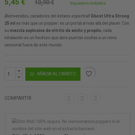
5,45 €
10,90 €
Impuestos incluidos
¡Bienvenidos, cazadores del éxtasis espectral!
Ghost Ultra Strong
25 ml
es más que un popper: es un portal al más allá del placer. Con
su
mezcla explosiva de nitrito de amilo y propilo
, cada
inhalación es un hechizo que abre puertas ocultas a un reino
sensorial fuera de este mundo.
favorite_border
AÑADIR AL CARRITO
COMPARTIR