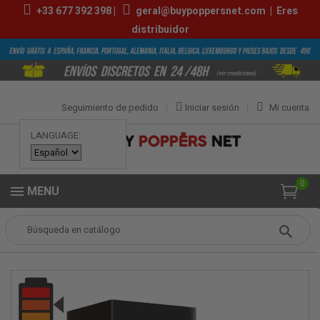
+33
677 392 398
|
geral@buypoppersnet.com
|
Eres
distribuidor
Seguimiento de pedido
Iniciar sesión
Mi cuenta
LANGUAGE:
0
MENU
Popper
POPPERS
POPPERS GRANDES
Rise Up Black Label 30ml