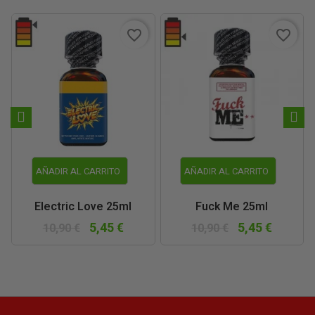
favorite_border
favorite_border
AÑADIR AL CARRITO
AÑADIR AL CARRITO
Electric Love 25ml
Fuck Me 25ml
5,45 €
5,45 €
10,90 €
10,90 €