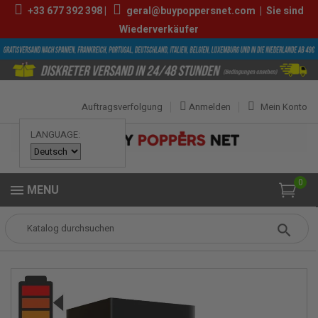
+33
677 392 398
|
geral@buypoppersnet.com
|
Sie sind
Wiederverkäufer
Auftragsverfolgung
Anmelden
Mein Konto
LANGUAGE:
0
MENU
Popper
POPPERS
POPPERS GROSS
Rise Up Black Label 30ml