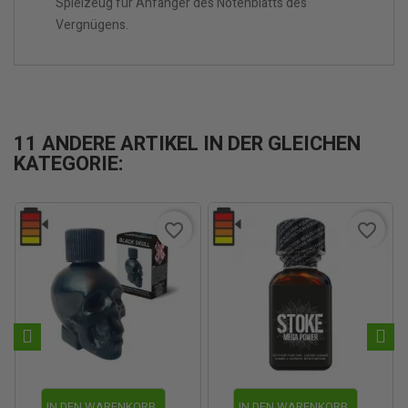
Spielzeug für Anfänger des Notenblatts des
Vergnügens.
11 ANDERE ARTIKEL IN DER GLEICHEN
KATEGORIE:
favorite_border
favorite_border
IN DEN WARENKORB
IN DEN WARENKORB