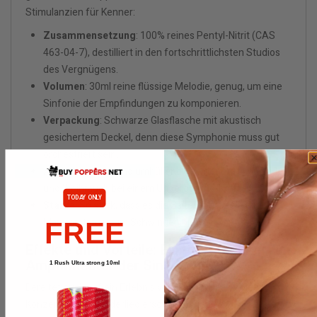
Stimulanzien für Kenner:
Zusammensetzung
: 100% reines Pentyl-Nitrit (CAS
463-04-7), destilliert in den fortschrittlichsten Studios
des Vergnügens.
Volumen
: 30ml reine flüssige Melodie, genug, um eine
Sinfonie der Empfindungen zu komponieren.
Verpackung
: Schwarze Glasflasche mit akustisch
gesichertem Deckel, denn diese Symphonie muss gut
orchestriert sein.
Aroma
: Intensiv und umhüllend, wie der Duft von Leder
und Weihrauch bei einem Underground-Konzert.
TODAY ONLY
Stärke
: So stark, dass es die Saiten der Seele einer
Marmorstatue zum Schwingen bringen könnte.
FREE
Effekte und Vorteile: Ein Privatkonzert im
Amphitheater der Sinne
1 Rush Ultra strong 10ml
Bereitet euch auf ein Erlebnis vor, das ein Heavy-Metal-
Konzert wie ein Kinderlied erscheinen lässt: