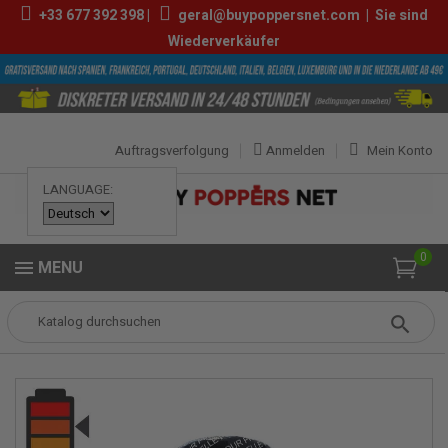
+33
677 392 398
|
geral@buypoppersnet.com
|
Sie sind
Wiederverkäufer
Auftragsverfolgung
Anmelden
Mein Konto
LANGUAGE:
0
MENU
Popper
POPPERS
POPPERS GROSS
Glory Hole 25ml