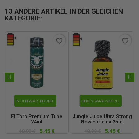
13 ANDERE ARTIKEL IN DER GLEICHEN
KATEGORIE:
favorite_border
favorite_border
IN DEN WARENKORB
IN DEN WARENKORB
El Toro Premium Tube
Jungle Juice Ultra Strong
24ml
New Formula 25ml
5,45 €
5,45 €
10,90 €
10,90 €