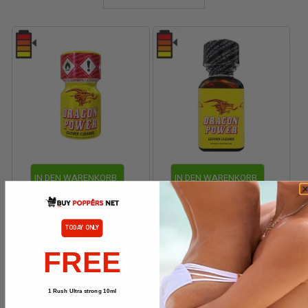
IN DEN WARENKORB
IN DEN WARENKORB
Dragon Power 10ml
Dragon Power 24ml
3,95 €
5,45 €
TODAY ONLY
7,90 €
10,90 €
FREE
1 Rush Ultra strong 10ml