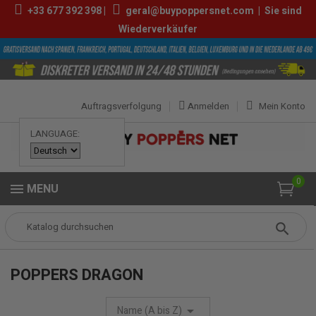
+33
677 392 398
|
geral@buypoppersnet.com
|
Sie sind
Wiederverkäufer
Auftragsverfolgung
Anmelden
Mein Konto
LANGUAGE:
0
MENU
Popper
MARKEN
Poppers Dragon
POPPERS DRAGON
Name (A bis Z)