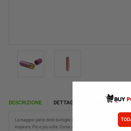
DESCRIZIONE
DETTAGLI DEL PRODOTTO
TOD
La maggior parte delle bottiglie è come è oggi da anni. Sì, ci son
inspirare. Più e più volte. Come sapete, i liquidi evaporano molto