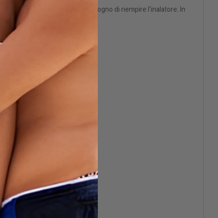
rete farlo solo quando avrete bisogno di riempire l'inalatore. In