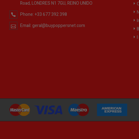
Road, LONDRES N1 7GU, REINO UNIDO
O
N
Phone:
+33 677 392 398
I
Email:
geral@buypoppersnet.com
B
I