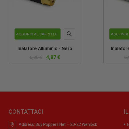

AGGIUNGI AL CARRELLO
AGGIUNGI
Anteprima
Inalatore Alluminio - Nero
Inalator
4,87 €
6,95 €
6,
CONTATTACI
I
Address:
Buy Poppers Net – 20-22 Wenlock
I