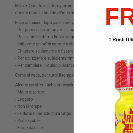
Ma c'è. Questo inalatore permette di riempire il flacone solo come 
F
questo modo, il liquido all'interno del flacone evaporerà più lent
Ecco un passo dopo passo per capire quanto sia facile utilizzarlo
- Per prima cosa rimuovere il tappo esterno dell'inalatore
- Poi svitare l'interno fino a raggiungere l'area in cui è possibile c
1 Rush Ult
- Imbevete un po' di cotone o altro materiale assorbente nel vostro
- Chiudere saldamente e fissare il coperchio esterno
- Per utilizzarlo è sufficiente rimuovere il coperchio e portare l'
- Per cambiare il liquido o ricaricarlo basta sostituire il batuffol
Come si vede, per tutto il tempo in cui si utilizza l'inalatore il fl
Alcune caratteristiche principali dell'inalatore
- Molto discreto
- Leggero
- Non si rompe
- Fa durare il liquido più a lungo
- Riutilizzabile
- Facile da usare