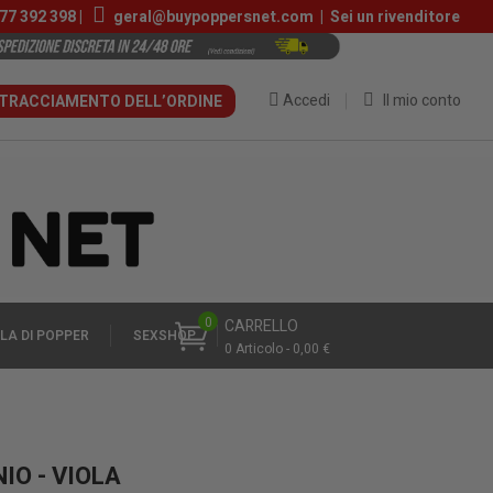
77 392 398
|
geral@buypoppersnet.com
|
Sei un rivenditore
Accedi
Il mio conto
TRACCIAMENTO DELL’ORDINE
0
CARRELLO
LA DI POPPER
SEXSHOP
0 Articolo - 0,00 €
IO - VIOLA