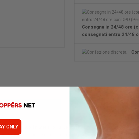
Consegna in 24/48 ore (c
consegnati entro 24/48 o
Con
AY ONLY
o nuovi tappi, nuovi materiali o nuove aperture, ma il modo di usarle è se
 rapidamente, quindi se ci fosse un modo per evitare di aprire il flacone 