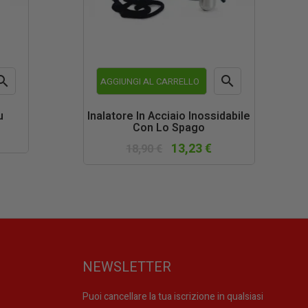


AGGIUNGI AL CARRELLO
teprima
Anteprima
u
Inalatore In Acciaio Inossidabile
Con Lo Spago
13,23 €
18,90 €
NEWSLETTER
Puoi cancellare la tua iscrizione in qualsiasi