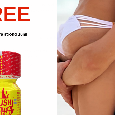
indicato qui sotto e, per un po' di tempo, di non doverlo più riaprire. Dov
REE
amente e si otterrà una maggiore quantità di liquido.
:
onservare il liquido.
ra strong 10ml
 liquido preferito e mettetelo all'interno dell'inalatore.
inalatore al naso, proprio come si farebbe con un flacone.
o di cotone con uno nuovo.
acone può rimanere vicino.