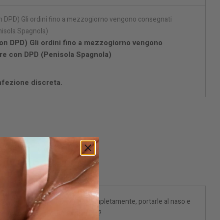
on DPD) Gli ordini fino a mezzogiorno vengono
re con DPD (Penisola Spagnola)
fezione discreta.
mpre lo stesso. Bisogna aprirle completamente, portarle al naso e
così spesso sarebbe fantastico, no?