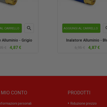

 AL CARRELLO
AGGIUNGI AL CARRELLO
Anteprima
An
e Alluminio - Grigio
Inalatore Alluminio - Bl
4,87 €
4,87 €
95 €
6,95 €
L MIO CONTO
PRODOTTI
nformazioni personali
Riduzione prezzo