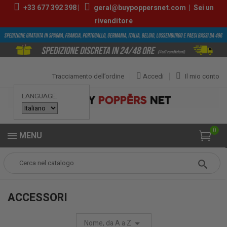
+33
677 392 398
|
geral@buypoppersnet.com
|
Sei un
rivenditore
Tracciamento dell’ordine
Accedi
Il mio conto
LANGUAGE:
0
MENU
Popper
POPPERS
ACCESSORI
ACCESSORI
Nome, da A a Z