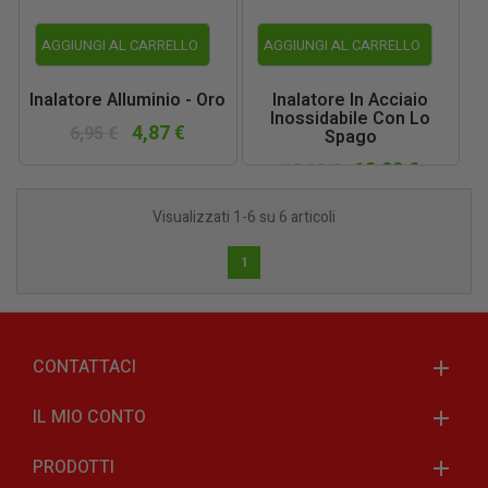
AGGIUNGI AL CARRELLO
AGGIUNGI AL CARRELLO
Inalatore Alluminio - Oro
Inalatore In Acciaio
Inossidabile Con Lo
4,87 €
6,95 €
Spago
13,23 €
18,90 €
Visualizzati 1-6 su 6 articoli
1
CONTATTACI
IL MIO CONTO
PRODOTTI