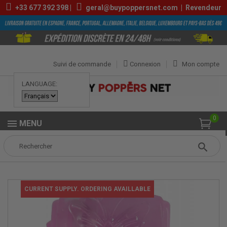
+33
677 392 398
|
geral@buypoppersnet.com
|
Revendeur
Suivi de commande
Connexion
Mon compte
LANGUAGE:
0
MENU
Popper
Sexshop
SEXTOYS
Anneaux Péniens Vibrant Jetable
CURRENT SUPPLY. ORDERING AVAILLABLE