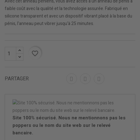
Avec cet anneau péniens, vous avez accès à un anneau de pénis à
faible coût avec la qualité et la technologie assurée. Fabriqué en
silicone transparent et avec un dispositif vibrant placé à la base du
pénis, l'anneau peut vibrer jusqu'à 25 minutes.
favorite_border
PARTAGER
Site 100% sécurisé. Nous ne mentionnons pas les
poppers ou le nom du site web sur le relevé
bancaire.