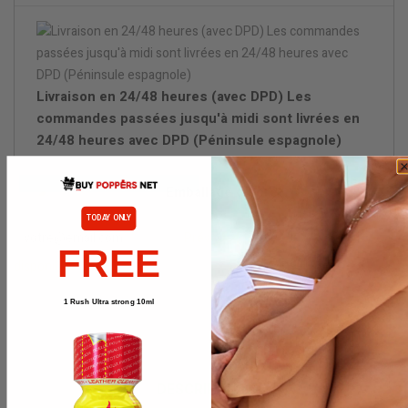
Livraison en 24/48 heures (avec DPD) Les
commandes passées jusqu'à midi sont livrées en
24/48 heures avec DPD (Péninsule espagnole)
Emballage discret.
TODAY ONLY
Prévenez-moi lorsque le produit est
FREE
disponible
1 Rush Ultra strong 10ml
DESCRIPTION