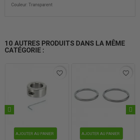
Couleur: Transparent
10 AUTRES PRODUITS DANS LA MÊME
CATÉGORIE :
favorite_border
favorite_border
AJOUTER AU PANIER
AJOUTER AU PANIER