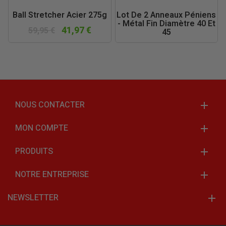
Ball Stretcher Acier 275g
Lot De 2 Anneaux Péniens
- Métal Fin Diamètre 40 Et
41,97 €
59,95 €
45
4,87 €
6,95 €
NOUS CONTACTER
MON COMPTE
PRODUITS
NOTRE ENTREPRISE
NEWSLETTER