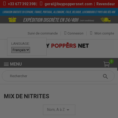
+33
677 392 398
|
geral@buypoppersnet.com
|
Revendeur
Suivi de commande
Connexion
Mon compte
LANGUAGE:
0
MENU
Popper
COMPOSITION
Mix de Nitrites
MIX DE NITRITES
Nom, A à Z