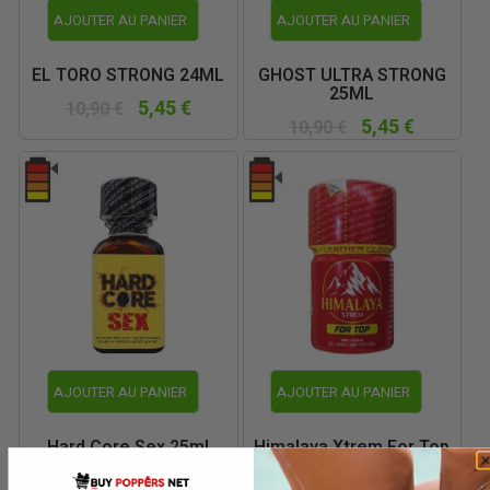
AJOUTER AU PANIER
AJOUTER AU PANIER
EL TORO STRONG 24ML
GHOST ULTRA STRONG
25ML
5,45 €
10,90 €
5,45 €
10,90 €
AJOUTER AU PANIER
AJOUTER AU PANIER
Hard Core Sex 25ml
Himalaya Xtrem For Top
20ml
5,45 €
10,90 €