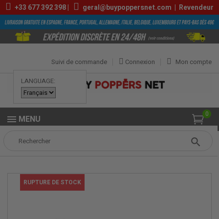
+33
677 392 398
|
geral@buypoppersnet.com
|
Revendeur
Suivi de commande
Connexion
Mon compte
LANGUAGE:
0
MENU
Popper
POPPERS
POPPERS PETITS
Bang 10ml
RUPTURE DE STOCK