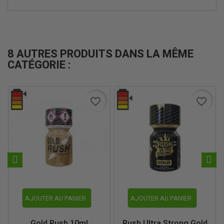
8 AUTRES PRODUITS DANS LA MÊME
CATÉGORIE :
favorite_border
favorite_border
AJOUTER AU PANIER
AJOUTER AU PANIER
Gold Rush 10ml
Rush Ultra Strong Gold