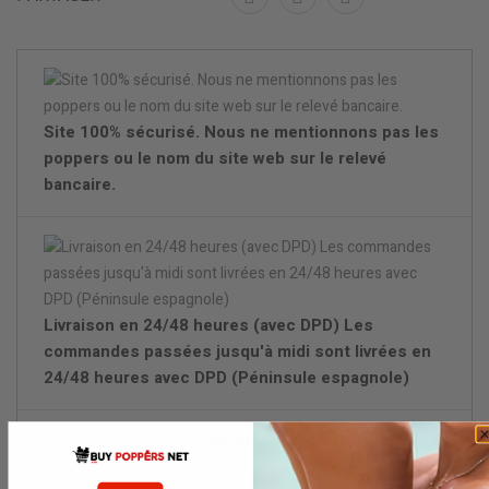
Site 100% sécurisé. Nous ne mentionnons pas les
poppers ou le nom du site web sur le relevé
bancaire.
Livraison en 24/48 heures (avec DPD) Les
commandes passées jusqu'à midi sont livrées en
24/48 heures avec DPD (Péninsule espagnole)
Emballage discret.