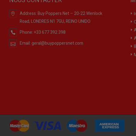
NOUS CONTACTER
M
Address:
Buy Poppers Net – 20-22 Wenlock
I
Road, LONDRES N1 7GU, REINO UNIDO
C
A
Phone:
+33 677 392 398
A
Email:
geral@buypoppersnet.com
B
M