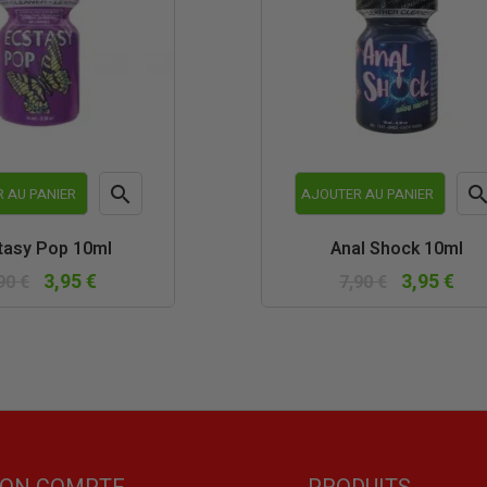

 AU PANIER
AJOUTER AU PANIER
Aperçu
Ape
tasy Pop 10ml
Anal Shock 10ml
rapide
rapi
3,95 €
3,95 €
90 €
7,90 €