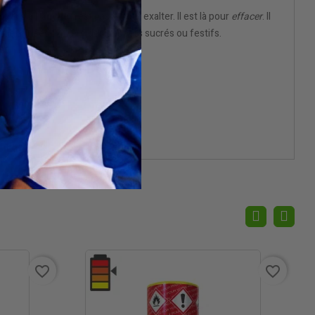
ppers à l’amyle
n’est pas là pour exalter. Il est là pour
effacer
. Il
à mille années-lumière des poppers sucrés ou festifs.
favorite_border
favorite_border