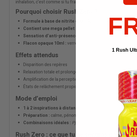
inhalation, c’est comme si tu franchissais le seuil d’un univers san
Pourquoi choisir Rush Zero ?
F
Formule à base de nitrite d’amyle :
effet long, intense, à
Contient une mega pellet :
conservation améliorée, fraîche
Sensation d’anti-présence :
dissociation douce, conscienc
Flacon opaque 10ml :
verre blindé, obscur, comme une cap
1 Rush Ult
Effets attendus
Disparition des repères
Relaxation totale et prolongée
Amplification de la perception intérieure
États de relâchement propices aux pratiques profondes (anal
Mode d’emploi
1 à 2 inspirations à distance
, espacées, silencieuses
Préparation :
calme, pénombre, musique ambient ou néant
Combinaisons idéales :
Pjur Backdoor, accessoires breath 
Rush Zero : ce que tu ne sentiras pas