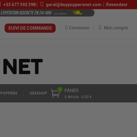
+33
677 392 398
|
geral@buypoppersnet.com
|
Revendeur
Connexion
Mon compte
SUIVI DE COMMANDE
0
PANIER
 POPPERS
SEXSHOP
0 Article - 0,00 €