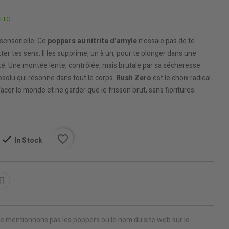
TTC
sensorielle. Ce
poppers au nitrite d’amyle
n’essaie pas de te
tter tes sens. Il les supprime, un à un, pour te plonger dans une
té. Une montée lente, contrôlée, mais brutale par sa sécheresse.
bsolu qui résonne dans tout le corps.
Rush Zero
est le choix radical
facer le monde et ne garder que le frisson brut, sans fioritures.
favorite_border
In Stock