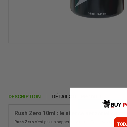
DESCRIPTION
DÉTAILS DU PRODUIT
Rush Zero 10ml : le silence sensoriel comm
Rush Zero
n’est pas un poppers ordinaire. C’est une capsule de
TOD