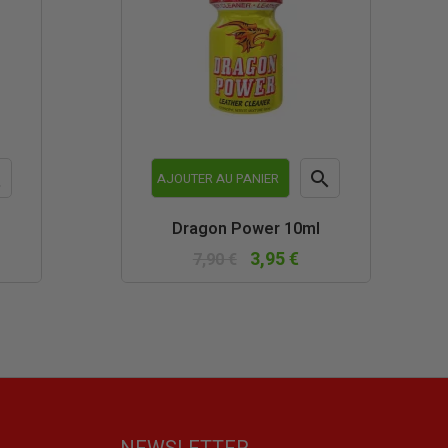


AJOUTER AU PANIER
rçu
Aperçu
Dragon Power 10ml
de
rapide
3,95 €
7,90 €