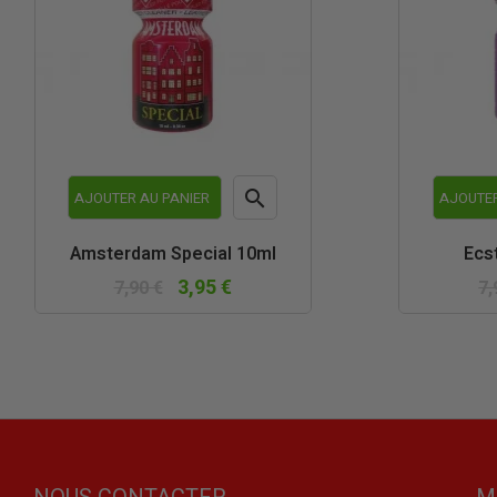

AJOUTER AU PANIER
AJOUTER
Aperçu
Amsterdam Special 10ml
Ecs
rapide
3,95 €
7,90 €
7,