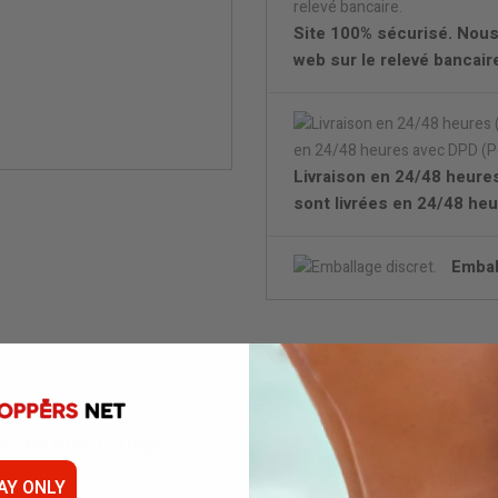
Site 100% sécurisé. Nous
web sur le relevé bancair
Livraison en 24/48 heur
sont livrées en 24/48 he
Embal
e dernier refuge
 vide, un
mega pellet cryogénique
encapsulé dans 10ml de
nitrite d’amy
AY ONLY