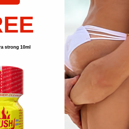
s couleurs, sans mots, sans friction. Et dans ce vide, une vérité : ton corp
REE
 montée progressive
ur active
e flottante
sule temporelle
ra strong 10ml
, fisting, BDSM)
 sonore
control, cockrings slow-play