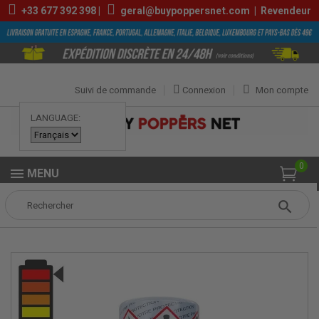
+33
677 392 398
|
geral@buypoppersnet.com
|
Revendeur
Suivi de commande
Connexion
Mon compte
LANGUAGE:
0
MENU
Popper
POPPERS
POPPERS MOYENS
Bad Boys 15ml