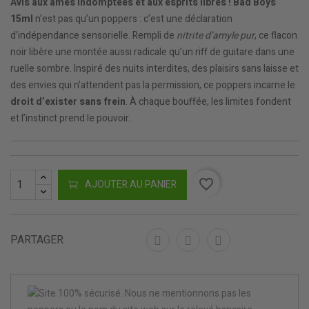
Avis aux âmes indomptées et aux esprits libres !
Bad Boys
15ml
n’est pas qu’un poppers : c’est une déclaration
d’indépendance sensorielle. Rempli de
nitrite d’amyle pur
, ce flacon
noir libère une montée aussi radicale qu’un riff de guitare dans une
ruelle sombre. Inspiré des nuits interdites, des plaisirs sans laisse et
des envies qui n'attendent pas la permission, ce poppers incarne le
droit d’exister sans frein
. À chaque bouffée, les limites fondent
et l’instinct prend le pouvoir.
favorite_border
AJOUTER AU PANIER
PARTAGER