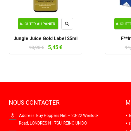

AJOUTER AU PANIER
AJOUTER
Aperçu
Jungle Juice Gold Label 25ml
F**i
rapide
5,45 €
10,90 €
11
NOUS CONTACTER
M
Address:
Buy Poppers Net – 20-22 Wenlock
I
Road, LONDRES N1 7GU, REINO UNIDO
C