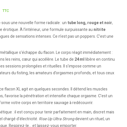
TTC
e sous une nouvelle forme radicale : un
tube long, rouge et noir
,
 érotique. À l’intérieur, une formule surpuissante au
nitrite
vagues de sensations intenses. Ce n’est pas un poppers. C’est une
t métallique s’échappe du flacon. Le corps réagit immédiatement :
ns les reins, cœur qui accélère. Le tube de
24 ml
libère en continu
es sessions prolongées et rituelles. Il s’impose comme un
teurs du fisting, les amateurs d’orgasmes profonds, et tous ceux
e flacon XL agit en quelques secondes. Il détend les muscles
ins, favorise la pénétration et intensifie chaque orgasme. C’est un
nsforme votre corps en territoire sauvage à redécouvrir.
tique : il est conçu pour tenir parfaitement en main, discret mais
 chargé d’électricité.
Rise Up Ultra Strong
devient un rituel, un
ue. Respirez-le… et laissez-vous emporter.