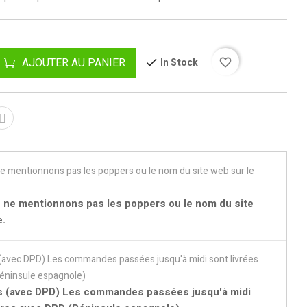
AJOUTER AU PANIER
In Stock
favorite_border
 ne mentionnons pas les poppers ou le nom du site
e.
es (avec DPD) Les commandes passées jusqu'à midi