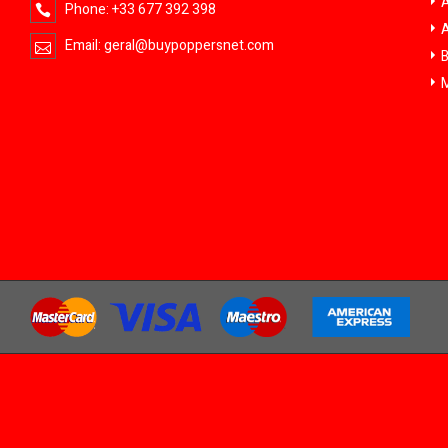
A
Phone:
+33 677 392 398
A
Email:
geral@buypoppersnet.com
B
M