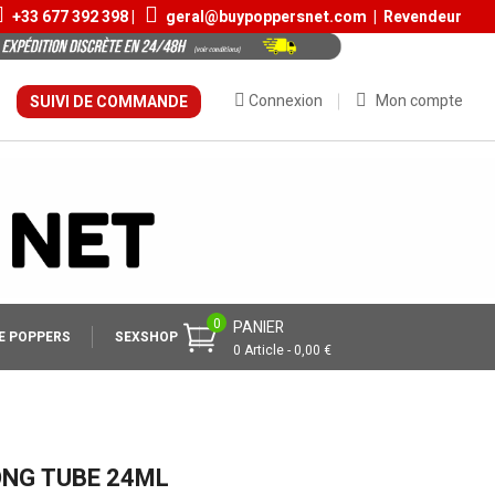
+33
677 392 398
|
geral@buypoppersnet.com
|
Revendeur
Connexion
Mon compte
SUIVI DE COMMANDE
0
PANIER
E POPPERS
SEXSHOP
0 Article - 0,00 €
ONG TUBE 24ML