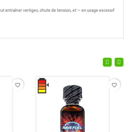
eut entraîner vertiges, chute de tension, et — en usage excessif
favorite_border
favorite_border