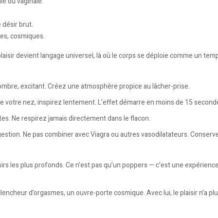
ale ou vaginale.
 désir brut.
les, cosmiques.
laisir devient langage universel, là où le corps se déploie comme un temp
sombre, excitant. Créez une atmosphère propice au lâcher-prise.
e votre nez, inspirez lentement. L’effet démarre en moins de 15 second
es. Ne respirez jamais directement dans le flacon.
gestion. Ne pas combiner avec Viagra ou autres vasodilatateurs. Conservez 
ésirs les plus profonds. Ce n’est pas qu’un poppers — c’est une expérien
ncheur d’orgasmes, un ouvre-porte cosmique. Avec lui, le plaisir n’a plus 