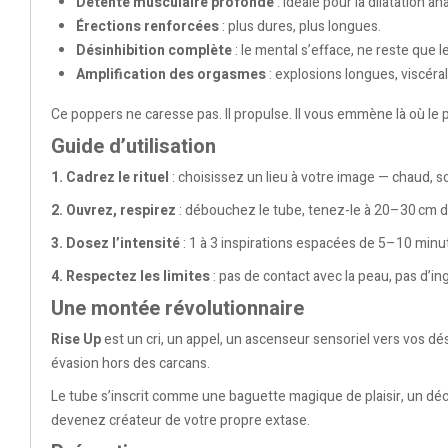
Détente musculaire profonde
: idéale pour la dilatation an
Érections renforcées
: plus dures, plus longues.
Désinhibition complète
: le mental s’efface, ne reste que le
Amplification des orgasmes
: explosions longues, viscéra
Ce poppers ne caresse pas. Il propulse. Il vous emmène là où le p
Guide d’utilisation
1. Cadrez le rituel
: choisissez un lieu à votre image — chaud, 
2. Ouvrez, respirez
: débouchez le tube, tenez-le à 20–30 cm d
3. Dosez l’intensité
: 1 à 3 inspirations espacées de 5–10 minut
4. Respectez les limites
: pas de contact avec la peau, pas d’in
Une montée révolutionnaire
Rise Up
est un cri, un appel, un ascenseur sensoriel vers vos d
évasion hors des carcans.
Le tube s’inscrit comme une baguette magique de plaisir, un décle
devenez créateur de votre propre extase.