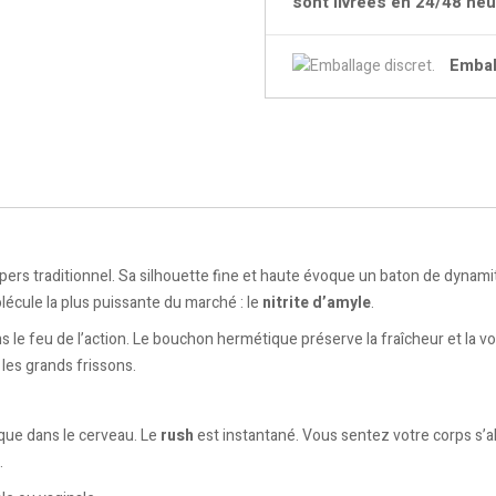
sont livrées en 24/48 he
Embal
ers traditionnel. Sa silhouette fine et haute évoque un baton de dynamit
olécule la plus puissante du marché : le
nitrite d’amyle
.
e feu de l’action. Le bouchon hermétique préserve la fraîcheur et la vola
les grands frissons.
que dans le cerveau. Le
rush
est instantané. Vous sentez votre corps s’alou
.