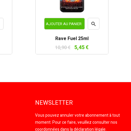


AJOUTER AU PANIER
rçu
Aperçu
Rave Fuel 25ml
de
rapide
5,45 €
10,90 €
NEWSLETTER
Vous pouvez annuler votre abonnement à tout
moment. Pour ce faire, veuillez consulter nos
coordonnées dans la déclaration légale.