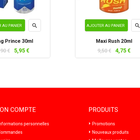

 AU PANIER
AJOUTER AU PANIER
Aperçu
Ape
ng Prince 30ml
Maxi Rush 20ml
rapide
rapi
5,95 €
4,75 €
,90 €
9,50 €
ON COMPTE
PRODUITS
nformations personnelles
Promotions
ommandes
Nouveaux produits