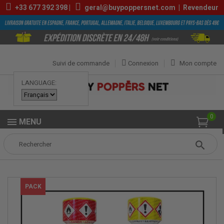
+33
677 392 398
|
geral@buypoppersnet.com
|
Revendeur
Suivi de commande
Connexion
Mon compte
LANGUAGE:
0
MENU
Popper
POPPERS
PACK DE POPPERS
PACK POPPER LYON
PACK