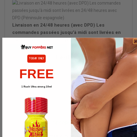
Livraison en 24/48 heures (avec DPD) Les
commandes passées jusqu'à midi sont livrées en
24/48 heures avec DPD (Péninsule espagnole)
Emballage discret.
TODAY ONLY
FREE
Prévenez-moi lorsque le produit est
disponible
1 Rush Ultra strong 10ml
DESCRIPTION