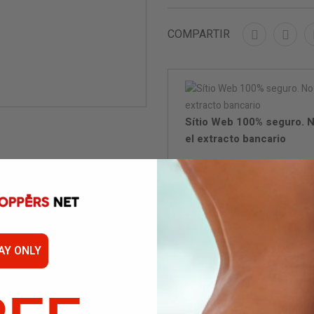
COMPARTIR
Sítio Web 100% seguro. N
el extracto bancario
Entrega en 24/48 horas (c
se entregan en 24/48h c
AY ONLY
Embal
Not