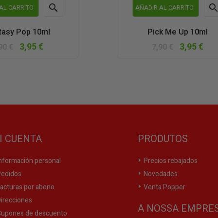

AL CARRITO
AÑADIR AL CARRITO
Vista
Vist
tasy Pop 10ml
Pick Me Up 10ml
rápida
rápi
3,95 €
3,95 €
90 €
7,90 €
I CUENTA
PRODUTOS
nformación personal
Precios rebajados
edidos
Novedades
acturas por abono
Venta Popper
irecciones
A NOSSA EMPRE
upones de descuento