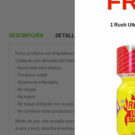
F
1 Rush Ult
DESCRIPCIÓN
DETALLES DEL PRODUCTO
Estos produtos son limpiadores de cueros (leather cleaners).
Cualquier uso derivado del mismo es responsabilidad del consum
- Reservado para adultos.
- Producto volátil.
- Altamente inflamable.
- No inhalar.
- No ingerir.
- No toque el líquido con su piel, ya que esto puede provocar q
- No combine estos productos con productos como Viagra o Ciali
Modo de uso: use un paño suave y limpio o un hisopo de algodón p
suave y seco, absorba el exceso de líquido. Deja que el cuero se