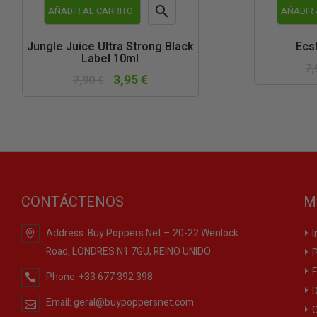

AÑADIR AL CARRITO
AÑADIR 
Vista
Jungle Juice Ultra Strong Black
Ecs
Label 10ml
rápida
7,
3,95 €
7,90 €
CONTÁCTENOS
M
Address:
Buy Poppers Net – 20-22 Wenlock
I
Road, LONDRES N1 7GU, REINO UNIDO
P
F
Phone:
+33 677 392 398
D
Email:
geral@buypoppersnet.com
C