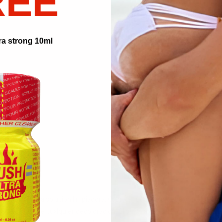
REE
ra strong 10ml
idor. "
uemaduras.
s.
ara aplicar la solución limpiadora. Cubra el lugar de prueba con el limpi
 seque. Busque cualquier decoloración. SI se ve alguna decoloración, sab