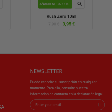


AÑADIR AL CARRITO
a
Vista
Rush Zero 10ml
da
rápida
3,95 €
7,90 €
NEWSLETTER
Puede cancelar su suscripción en cualquier
momento. Para ello, consulte nuestra
información de contacto en la declaración legal.
SA