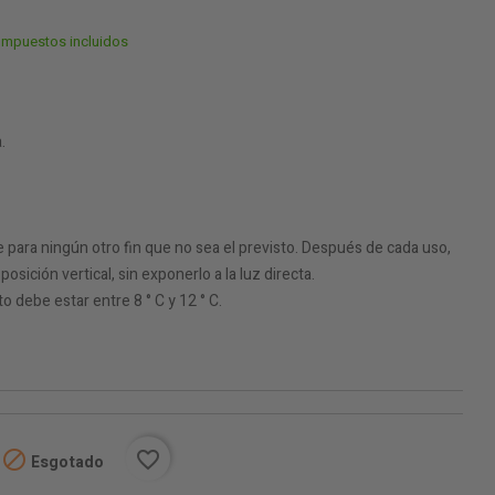
Impuestos incluidos
.
e para ningún otro fin que no sea el previsto. Después de cada uso,
sición vertical, sin exponerlo a la luz directa.
debe estar entre 8 ° C y 12 ° C.

favorite_border
Esgotado