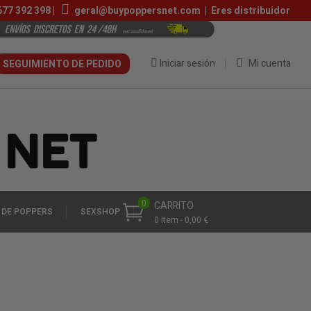
677 392 398
|
geral@buypoppersnet.com
|
Eres distribuidor
Iniciar sesión
Mi cuenta
SEGUIMIENTO DE PEDIDO
0
CARRITO
 DE POPPERS
SEXSHOP
0 Item - 0,00 €