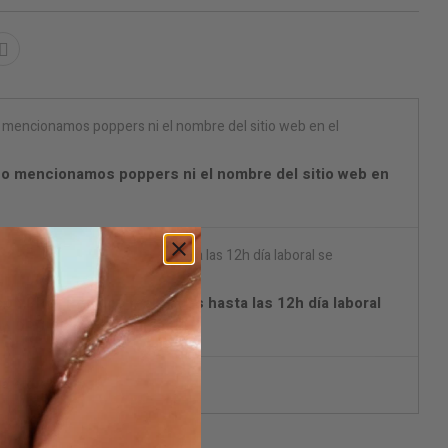
o mencionamos poppers ni el nombre del sitio web en
on DPD) Pedidos realizados hasta las 12h día laboral
on DPD (España Península)
aje discreto.
ificarme cuando esté disponible