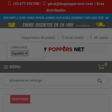
+33
677 392 398
|
geral@buypoppersnet.com
|
Eres
distribuidor
Seguimiento de pedido
Iniciar sesión
Mi cuenta
LANGUAGE:
0
MENU
Popper
POPPERS
POPPERS PEQUEÑOS
Flag 10ml
ESGOTADO