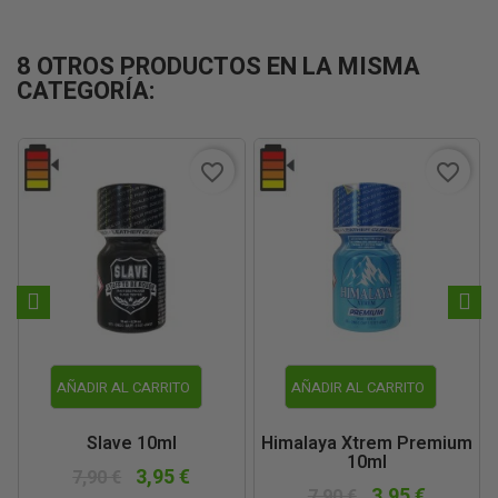
8 OTROS PRODUCTOS EN LA MISMA
CATEGORÍA:
favorite_border
favorite_border
AÑADIR AL CARRITO
AÑADIR AL CARRITO
Slave 10ml
Himalaya Xtrem Premium
10ml
3,95 €
7,90 €
3,95 €
7,90 €