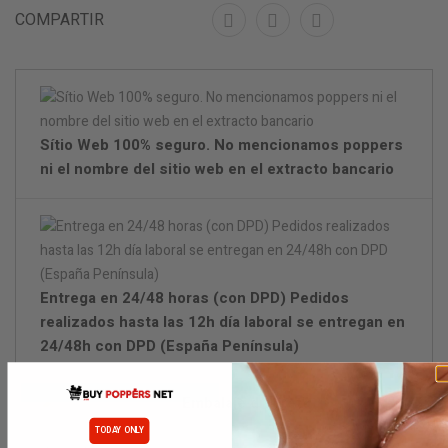
COMPARTIR
Sítio Web 100% seguro. No mencionamos poppers
ni el nombre del sitio web en el extracto bancario
Entrega en 24/48 horas (con DPD) Pedidos
realizados hasta las 12h día laboral se entregan en
24/48h con DPD (España Península)
Embalaje discreto.
TODAY ONLY