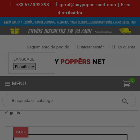
+33
677 392 398
|
geral@buypoppersnet.com
|
Eres
distribuidor
Seguimiento de pedido
Iniciar sesión
Mi cuenta
LANGUAGE:
0
MENU
Popper
POPPERS
PACKS POPPERS
Pack Popper El Toro Premium
+1 gratis
PACK