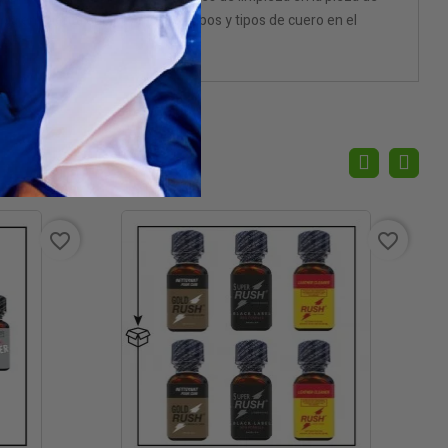
nga en cuenta que hay muchos tipos y tipos de cuero en el
favorite_border
favorite_border