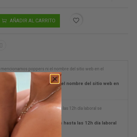
favorite_border
AÑADIR AL CARRITO
o mencionamos poppers ni el nombre del sitio web en
on DPD) Pedidos realizados hasta las 12h día laboral
on DPD (España Península)