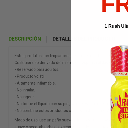
F
1 Rush Ult
DESCRIPCIÓN
DETALLES DEL PRODUCTO
Estos produtos son limpiadores de cueros (leather cleaners).
Cualquier uso derivado del mismo es responsabilidad del consum
- Reservado para adultos.
- Producto volátil.
- Altamente inflamable.
- No inhalar.
- No ingerir.
- No toque el líquido con su piel, ya que esto puede provocar q
- No combine estos productos con productos como Viagra o Ciali
Modo de uso: use un paño suave y limpio o un hisopo de algodón p
suave y seco, absorba el exceso de líquido. Deja que el cuero se