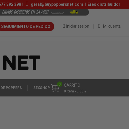
677 392 398
|
geral@buypoppersnet.com
|
Eres distribuidor
Iniciar sesión
Mi cuenta
SEGUIMIENTO DE PEDIDO
0
CARRITO
 DE POPPERS
SEXSHOP
0 Item - 0,00 €