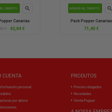

AL CARRITO
AÑADIR AL CARRITO
Vista
Vist
Popper Canarias
Pack Popper Canarias
rápida
rápi
42,84 €
71,40 €
40 €
I CUENTA
PRODUTOS
nformación personal
Precios rebajados
edidos
Novedades
acturas por abono
Venta Popper
irecciones
A NOSSA EMPRE