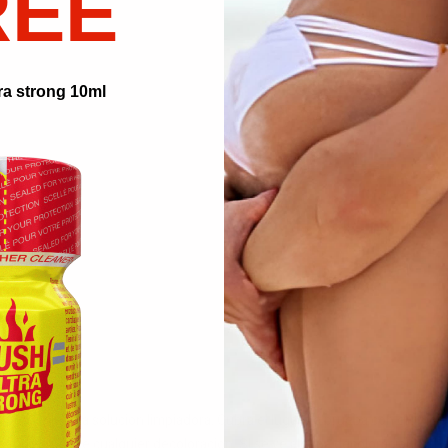
REE
Embal
ra strong 10ml
idor. "
uemaduras.
s.
ara aplicar la solución limpiadora. Cubra el lugar de prueba con el limpi
 seque. Busque cualquier decoloración. SI se ve alguna decoloración, sab