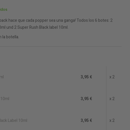
uidos
pack hace que cada popper sea una ganga! Todos los 6 botes: 2
0ml und 2 Super Rush Black label 10ml.
 la botella.
ml
3,95 €
x 2
l 10ml
3,95 €
x 2
lack Label 10ml
3,95 €
x 2