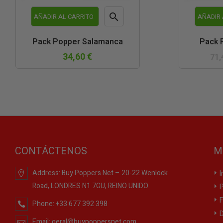

AÑADIR AL CARRITO
AÑADIR 
Vista
Pack Popper Salamanca
Pack 
rápida
34,60 €
71,
CONTÁCTENOS
M
Address:
Buy Poppers Net – 20-22 Wenlock
I
Road, LONDRES N1 7GU, REINO UNIDO
P
F
Phone:
+33 677 392 398
D
Email:
geral@buypoppersnet.com