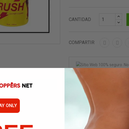
CANTIDAD
COMPARTIR
Sítio Web 100% seguro. N
el extracto bancario
AY ONLY
Entrega en 24/48 horas (c
se entregan en 24/48h c