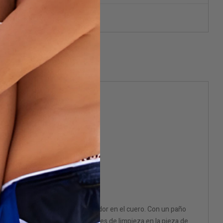
aje discreto.
ador. Aplica suavemente el limpiador en el cuero. Con un paño
e que el uso de nuestras soluciones de limpieza en la pieza de