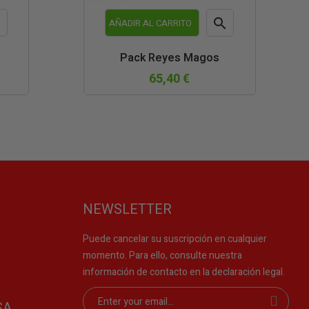


AÑADIR AL CARRITO
a
Vista
Pack Reyes Magos
da
rápida
65,40 €
NEWSLETTER
Puede cancelar su suscripción en cualquier
momento. Para ello, consulte nuestra
información de contacto en la declaración legal.
SA