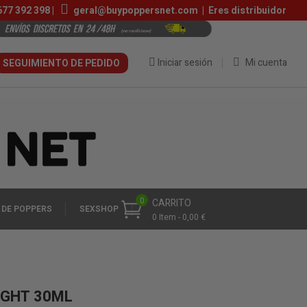
677 392 398
|
geral@buypoppersnet.com
|
Eres distribuidor
Iniciar sesión
Mi cuenta
SEGUIMIENTO DE PEDIDO
0
CARRITO
 DE POPPERS
SEXSHOP
0 Item - 0,00 €
IGHT 30ML