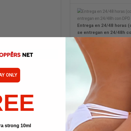
Entrega en 24/48 horas (c
se entregan en 24/48h c
Embal
Not
AY ONLY
REE
siendo un lubricante duradero a base de silicona. Genial para el sexo y p
ra strong 10ml