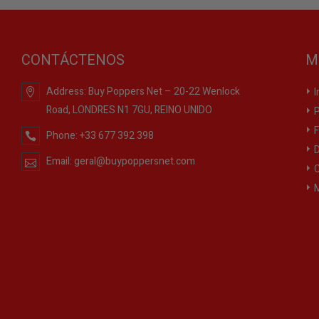
CONTÁCTENOS
M
Address:
Buy Poppers Net – 20-22 Wenlock
I
Road, LONDRES N1 7GU, REINO UNIDO
P
F
Phone:
+33 677 392 398
D
Email:
geral@buypoppersnet.com
C
M