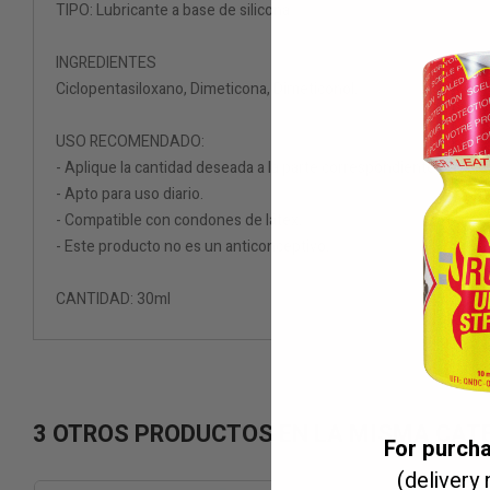
TIPO: Lubricante a base de silicona
INGREDIENTES
Ciclopentasiloxano, Dimeticona, Dimeticonol.
USO RECOMENDADO:
- Aplique la cantidad deseada a la parte correspondiente de su ár
- Apto para uso diario.
- Compatible con condones de látex.
- Este producto no es un anticonceptivo.
CANTIDAD: 30ml
3 OTROS PRODUCTOS EN LA MISMA CAT
For purch
(delivery 