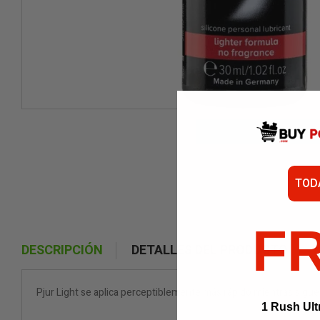
TOD
F
DESCRIPCIÓN
DETALLES DEL PRODUCTO
Pjur Light se aplica perceptiblemente más rápido mientras sigue 
1 Rush Ult