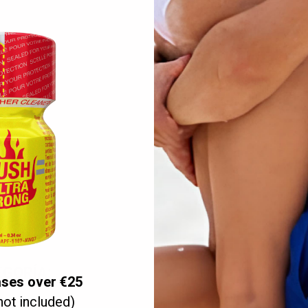
ea íntima.
EGORÍA:
ases over €25
not included)