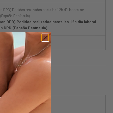
on DPD) Pedidos realizados hasta las 12h día laboral
on DPD (España Península)
aje discreto.
ificarme cuando esté disponible
ara masajes.