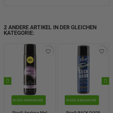
2 ANDERE ARTIKEL IN DER GLEICHEN
KATEGORIE:
favorite_border
favorite_border
IN DEN WARENKORB
IN DEN WARENKORB
Pjur® Analyse Me!
Pjur® BACK DOOR