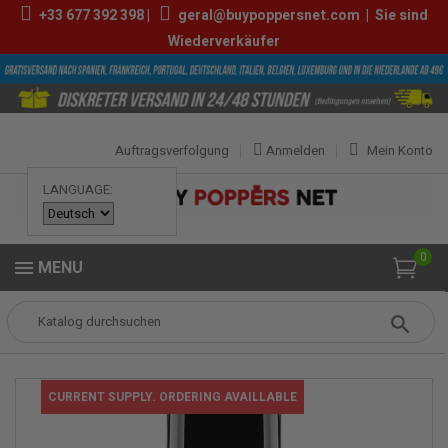
+33
677 392 398
|
geral@buypoppersnet.com
|
Sie sind
Wiederverkäufer
Auftragsverfolgung
Anmelden
Mein Konto
LANGUAGE:
0
MENU
Popper
Sexshop
GLEITMITTEL
pjur® LIGHT 30 ML
CURRENT SUPPLY. ORDERING AVAILLABLE