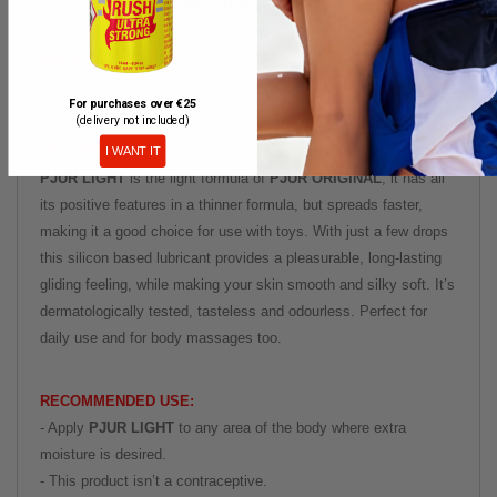
ARTIKELDETAILS
INGREDIENTS:
Cyclopentasiloxane, Dimethicone, Dimethiconol.
For purchases over €25
(delivery not included)
DESCRIPTION:
I WANT IT
PJUR LIGHT
is the light formula of
PJUR ORIGINAL
; it has all
its positive features in a thinner formula, but spreads faster,
making it a good choice for use with toys. With just a few drops
this silicon based lubricant provides a pleasurable, long-lasting
gliding feeling, while making your skin smooth and silky soft. It’s
dermatologically tested, tasteless and odourless. Perfect for
daily use and for body massages too.
RECOMMENDED USE:
- Apply
PJUR LIGHT
to any area of the body where extra
moisture is desired.
- This product isn’t a contraceptive.