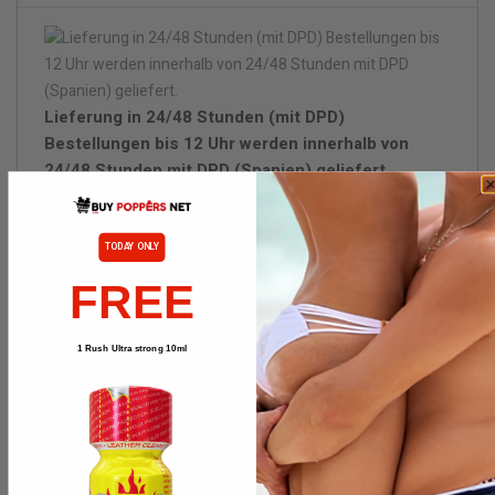
Lieferung in 24/48 Stunden (mit DPD)
Bestellungen bis 12 Uhr werden innerhalb von
24/48 Stunden mit DPD (Spanien) geliefert.
Diskrete Verpackung.
TODAY ONLY
FREE
Wenn lieferbar, bitte benachrichtigen
1 Rush Ultra strong 10ml
BESCHREIBUNG