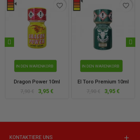
favorite_border
favorite_border
IN DEN WARENKORB
IN DEN WARENKORB
Dragon Power 10ml
El Toro Premium 10ml
3,95 €
3,95 €
7,90 €
7,90 €
KONTAKTIERE UNS