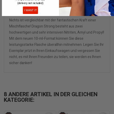
(delivery not included)
ARTIKELDETAILS
I WANT IT
Nichts ist vergleichbar mit der fantastischen Kraft einer
Mischflasche! Dragon Strong besteht aus zwei
hochwertigen und sehr intensiven Nitriten, Amyl und Propyl!
Mit dem neuen 10-ml-Format können Sie diese
leistungsstarke Flasche überallhin mitnehmen. Legen Sie Ihr
Exemplar jetzt in Ihren Einkaufswagen und vergessen Sie
nicht, es mit Ihren Freunden zu teilen, sie werden es Ihnen
sicher danken!
8 ANDERE ARTIKEL IN DER GLEICHEN
KATEGORIE: