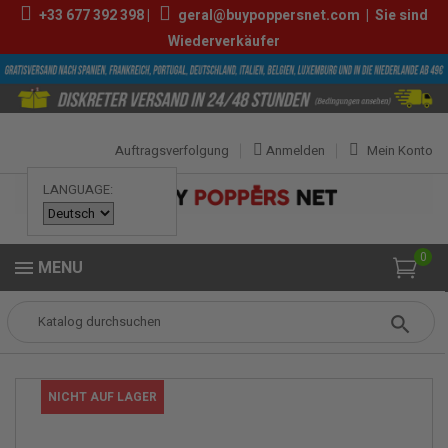
+33
677 392 398
|
geral@buypoppersnet.com
|
Sie sind
Wiederverkäufer
Auftragsverfolgung
Anmelden
Mein Konto
LANGUAGE:
0
MENU
Popper
POPPERS
POPPERS KLEIN
Dragon Strong 10ml
NICHT AUF LAGER