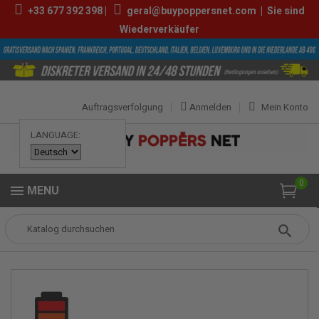
+33
677 392 398
|
geral@buypoppersnet.com
|
Sie sind
Wiederverkäufer
Auftragsverfolgung
Anmelden
Mein Konto
LANGUAGE:
0
MENU
Popper
POPPERS
POPPERS KLEIN
Rush Original 10ml