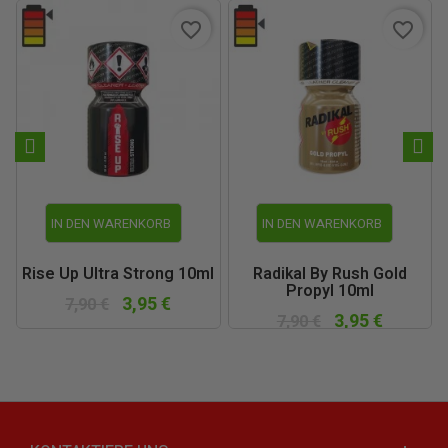
favorite_border
favorite_border
IN DEN WARENKORB
IN DEN WARENKORB
Rise Up Ultra Strong 10ml
Radikal By Rush Gold
Propyl 10ml
3,95 €
7,90 €
3,95 €
7,90 €