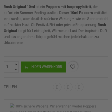
Rush Original 10ml
ist ein
Poppers mit Isopropylnitrit
, der
sofort ein Sommer-Feeling auslöst. Dieser
10ml Poppers
entfaltet
eine sanfte, aber deutlich spürbare Wirkung – wie ein Sonnenstrahl
auf nackter Haut. Ob Festival, Flirt oder private Entspannung:
Rush
Original
sorgt für Leichtigkeit, Wärme und Lust. Der tropische Duft
und das angenehme Körpergefühl machen jede Inhalation zur
Urlaubsreise.
favorite_border
IN DEN WARENKORB
TEILEN