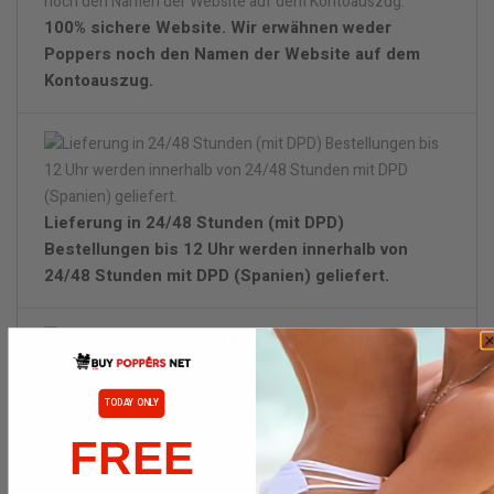
100% sichere Website. Wir erwähnen weder
Poppers noch den Namen der Website auf dem
Kontoauszug.
Lieferung in 24/48 Stunden (mit DPD)
Bestellungen bis 12 Uhr werden innerhalb von
24/48 Stunden mit DPD (Spanien) geliefert.
Diskrete Verpackung.
TODAY ONLY
FREE
BESCHREIBUNG