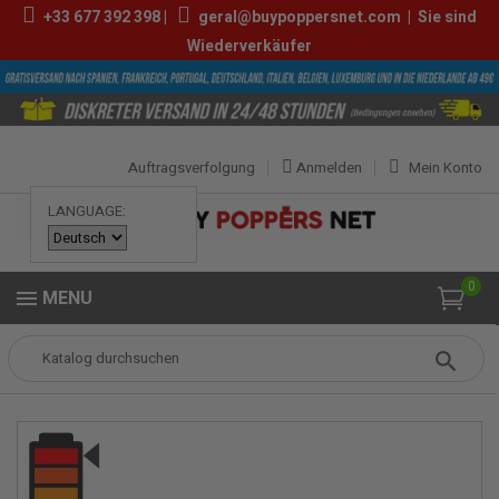
+33
677 392 398
|
geral@buypoppersnet.com
|
Sie sind
Wiederverkäufer
Auftragsverfolgung
Anmelden
Mein Konto
LANGUAGE:
0
MENU
Popper
POPPERS
POPPERS KLEIN
Rise Up Extreme Formula 10ml