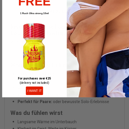
FREE
ARTIKELDETAILS
1 Rush Ultra strong 10ml
Rise Up Extreme Formula 10ml: Dein
kosmischer Slowtrip
Rise Up Extreme
basiert auf
reinem Amyl-Nitrit
und ist
perfekt für alle, die ein körperliches High genießen wollen,
das sich langsam aufbaut und lange anhält.
Warum Rise Up Extreme?
Langsame Wirkung:
ideal für langsame, intime
For purchases over €25
Sessions
(delivery not included)
Weiches Gefühl:
keine Kopfschmerzen, kein Absturz
I WANT IT
Robuste 10ml-Flasche:
stabil, sicher, reisefähig
Perfekt für Paare:
oder bewusste Solo-Erlebnisse
Was du fühlen wirst
Langsame Wärme im Unterbauch
Klarheit im Geist, Weite im Körper