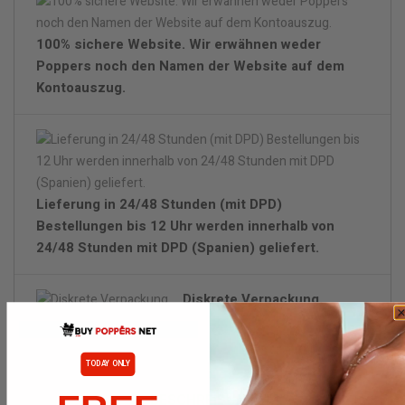
100% sichere Website. Wir erwähnen weder
Poppers noch den Namen der Website auf dem
Kontoauszug.
Lieferung in 24/48 Stunden (mit DPD)
Bestellungen bis 12 Uhr werden innerhalb von
24/48 Stunden mit DPD (Spanien) geliefert.
Diskrete Verpackung.
TODAY ONLY
BESCHREIBUNG