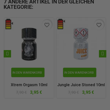
7 ANDERE ARTIKEL IN DER GLEICHEN
KATEGORIE:
favorite_border
favorite_border
IN DEN WARENKORB
IN DEN WARENKORB
Xtrem Orgasm 10ml
Jungle Juice Stoned 10ml
3,95 €
3,95 €
7,90 €
7,90 €