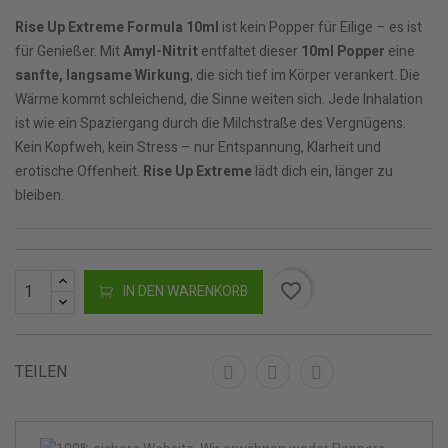
Rise Up Extreme Formula 10ml
ist kein Popper für Eilige – es ist
für Genießer. Mit
Amyl-Nitrit
entfaltet dieser
10ml Popper
eine
sanfte, langsame Wirkung
, die sich tief im Körper verankert. Die
Wärme kommt schleichend, die Sinne weiten sich. Jede Inhalation
ist wie ein Spaziergang durch die Milchstraße des Vergnügens.
Kein Kopfweh, kein Stress – nur Entspannung, Klarheit und
erotische Offenheit.
Rise Up Extreme
lädt dich ein, länger zu
bleiben.
favorite_border
IN DEN WARENKORB
TEILEN