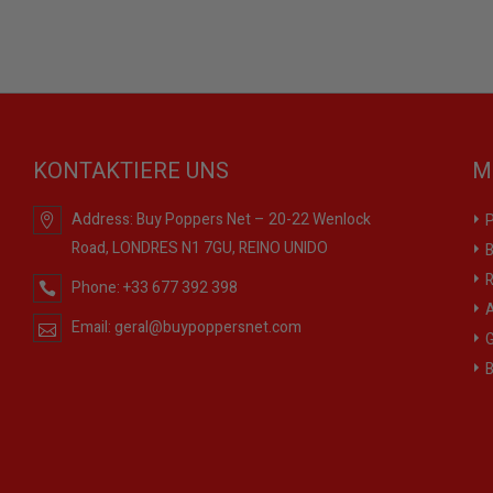
KONTAKTIERE UNS
M
Address:
Buy Poppers Net – 20-22 Wenlock
P
Road, LONDRES N1 7GU, REINO UNIDO
B
R
Phone:
+33 677 392 398
A
Email:
geral@buypoppersnet.com
G
B