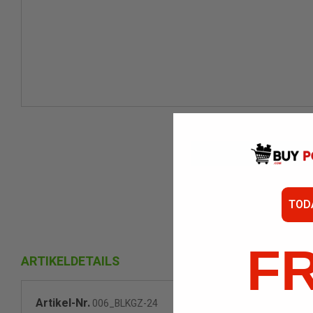
TOD
F
ARTIKELDETAILS
Artikel-Nr.
006_BLKGZ-24