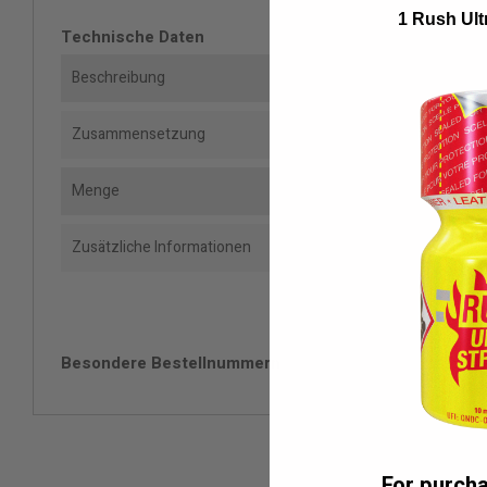
1 Rush Ult
Technische Daten
Beschreibung
Zusammensetzung
Menge
Zusätzliche Informationen
Besondere Bestellnummern
For purch