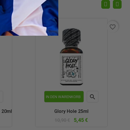
favorite_border
favorite_border


IN DEN WARENKORB
schau
Vorschau
l 20ml
Glory Hole 25ml
5,45 €
10,90 €