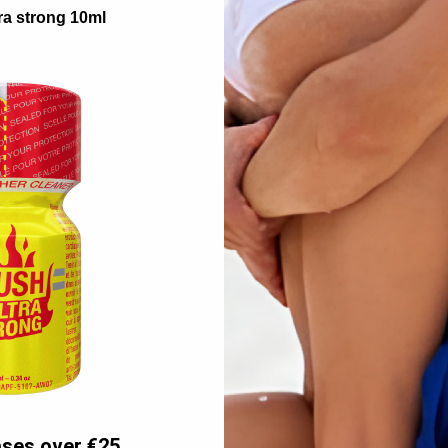
ra strong 10ml
Original und sehr stark.
Isopropylnitrit (CAS 541-42-4) Am
24ml.
Lederreiniger: Entwickelt und her
kleidungen, Spielzeugen und Acce
erzehr hergestellt oder verwende
ases over €25