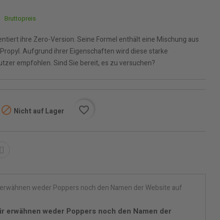
Bruttopreis
ntiert ihre Zero-Version. Seine Formel enthält eine Mischung aus
 Propyl. Aufgrund ihrer Eigenschaften wird diese starke
tzer empfohlen. Sind Sie bereit, es zu versuchen?

favorite_border
Nicht auf Lager
ir erwähnen weder Poppers noch den Namen der