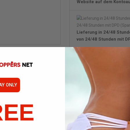
Website auf dem Kontoa
Lieferung in 24/48 Stund
von 24/48 Stunden mit DP
Di
Wen
AY ONLY
REE