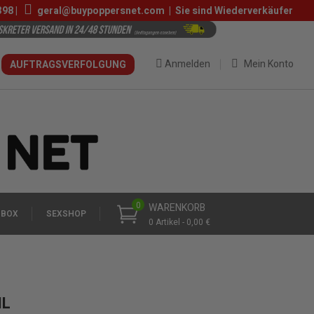
398
|
geral@buypoppersnet.com
|
Sie sind Wiederverkäufer
Anmelden
Mein Konto
AUFTRAGSVERFOLGUNG
0
WARENKORB
 BOX
SEXSHOP
0 Artikel - 0,00 €
ML