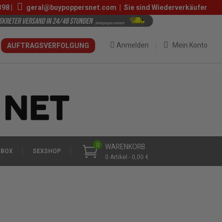
398
|
geral@buypoppersnet.com
|
Sie sind Wiederverkäufer
Anmelden
Mein Konto
AUFTRAGSVERFOLGUNG
0
WARENKORB
 BOX
SEXSHOP
0 Artikel - 0,00 €