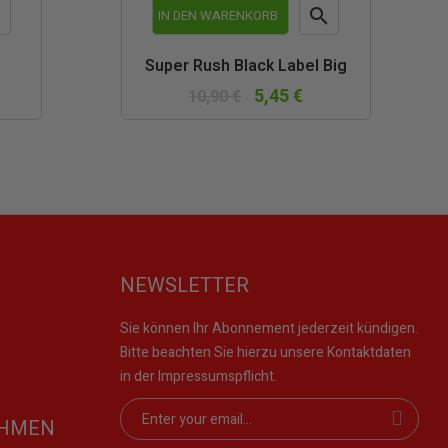


IN DEN WARENKORB
schau
Vorschau
Super Rush Black Label Big
5,45 €
10,90 €
NEWSLETTER
Sie können Ihr Abonnement jederzeit kündigen.
Bitte beachten Sie hierzu unsere Kontaktdaten
in der Impressumspflicht.
EHMEN