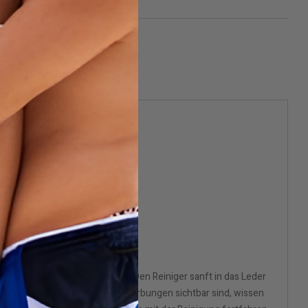
Teststelle mit dem Reiniger. Den Reiniger sanft in das Leder
 nach Verfärbungen. Wenn Verfärbungen sichtbar sind, wissen