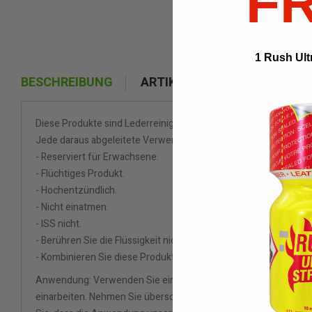
F
1 Rush Ult
BESCHREIBUNG
ARTIKELDETAILS
Diese Produkte sind Lederreiniger.
Jede daraus abgeleitete Verwendung liegt in der Verantwortung
- Reserviert für Erwachsene.
- Flüchtiges Produkt.
- Hochentzündlich.
- Nicht einatmen.
- ISS nicht.
- Berühren Sie die Flüssigkeit nicht mit der Haut, da dies zu Ve
- Kombinieren Sie diese Produkte nicht mit Produkten wie Viagra 
Anwendung: Verwenden Sie ein sauberes weiches Tuch oder ein 
einarbeiten. Nehmen Sie überschüssige Flüssigkeit mit einem t