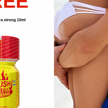
REE
ra strong 10ml
 des Verbrauchers. "
rbrennungen führen kann.
oder Cialis.
Wattestäbchen, um die Reinigungslösung aufzutragen. Bedecken Sie die 
rockenen, weichen Tuch auf. Lassen Sie das Leder trocknen. Suchen Sie