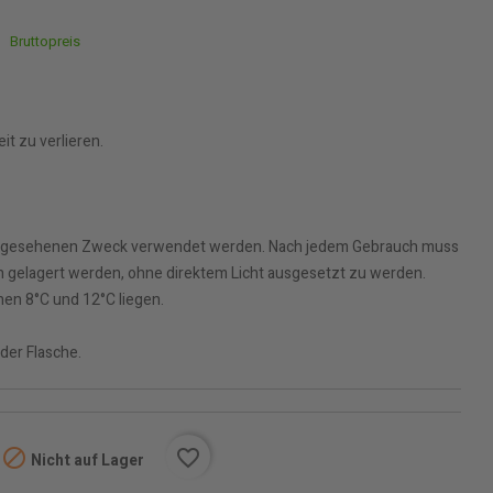
Bruttopreis
it zu verlieren.
 vorgesehenen Zweck verwendet werden. Nach jedem Gebrauch muss
on gelagert werden, ohne direktem Licht ausgesetzt zu werden.
hen 8°C und 12°C liegen.
der Flasche.

favorite_border
Nicht auf Lager