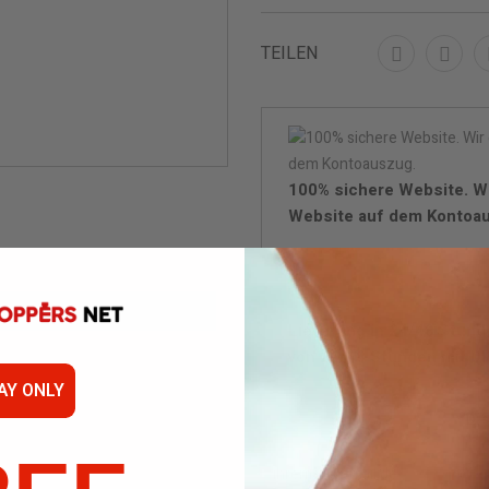
TEILEN
100% sichere Website. W
Website auf dem Kontoa
Lieferung in 24/48 Stund
von 24/48 Stunden mit DP
AY ONLY
Di
Wen