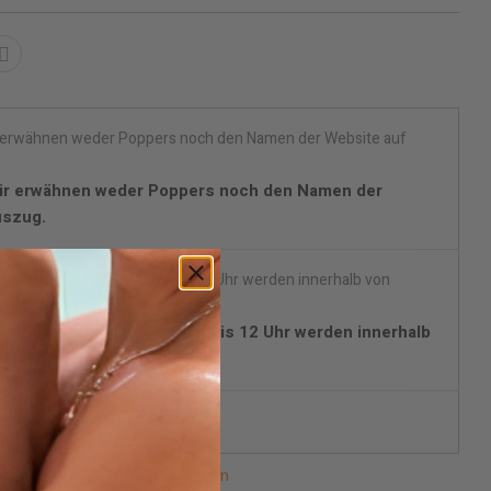
ir erwähnen weder Poppers noch den Namen der
uszug.
en (mit DPD) Bestellungen bis 12 Uhr werden innerhalb
D (Spanien) geliefert.
skrete Verpackung.
n lieferbar, bitte benachrichtigen