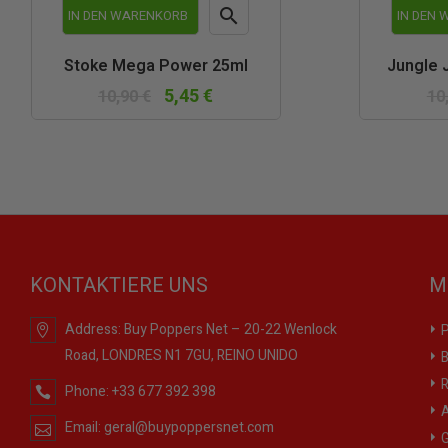

IN DEN WARENKORB
IN DEN
Vorschau
Stoke Mega Power 25ml
Jungle 
5,45 €
10,90 €
10
KONTAKTIERE UNS
M
Address:
Buy Poppers Net – 20-22 Wenlock
P
Road, LONDRES N1 7GU, REINO UNIDO
B
R
Phone:
+33 677 392 398
A
Email:
geral@buypoppersnet.com
G