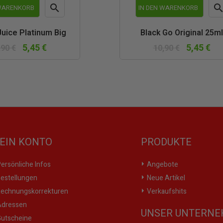

 WARENKORB
IN DEN WARENKORB
Vorschau
Vor
Juice Platinum Big
Black Go Original 25ml
5,45 €
5,45 €
,90 €
10,90 €
EIN KONTO
PRODUKTE
ersönliche Infos
Angebote
estellungen
Neue Artikel
echnungskorrekturen
Verkaufshits
dressen
UNSER UNTERN
utscheine