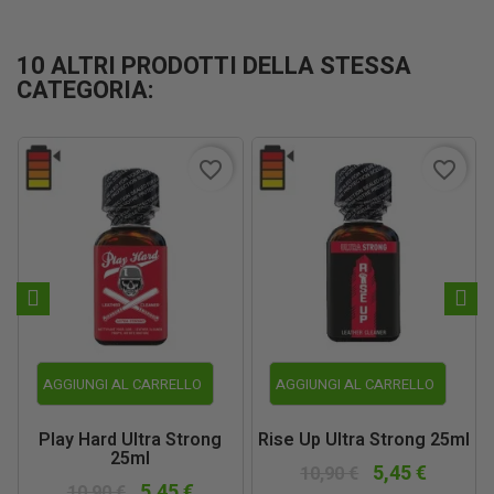
10 ALTRI PRODOTTI DELLA STESSA
CATEGORIA:
favorite_border
favorite_border
AGGIUNGI AL CARRELLO
AGGIUNGI AL CARRELLO
Play Hard Ultra Strong
Rise Up Ultra Strong 25ml
25ml
5,45 €
10,90 €
5,45 €
10,90 €