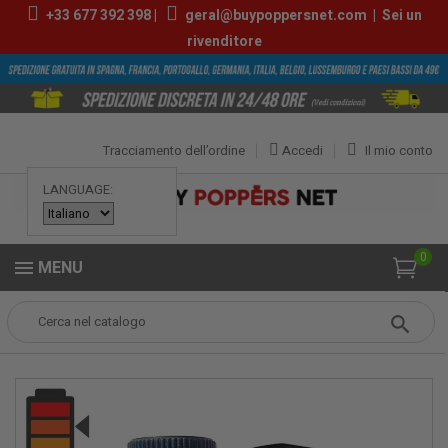
+33
677 392 398
|
geral@buypoppersnet.com
|
Sei un
rivenditore
Tracciamento dell’ordine
Accedi
Il mio conto
LANGUAGE:
0
MENU
Popper
POPPERS
POPPERS GRANDI
Black Skull 25ml