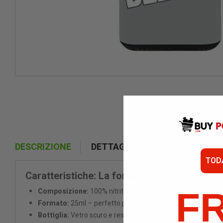
DESCRIZIONE
DETTAGLI DEL PRODOTTO
TOD
Caratteristiche: La formula di Nettuno per i
F
Composizione:
100% nitrito di amile puro (CAS 110-46-3)
Formato:
25ml – perfetto per viaggi sensoriali prolungati
Bottiglia:
Vetro scuro e resistente, progettato per immersi