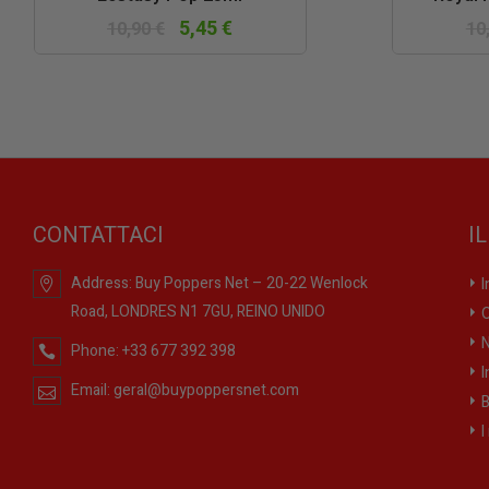
5,45 €
10,90 €
10
CONTATTACI
I
Address:
Buy Poppers Net – 20-22 Wenlock
I
Road, LONDRES N1 7GU, REINO UNIDO
O
N
Phone:
+33 677 392 398
I
Email:
geral@buypoppersnet.com
B
I