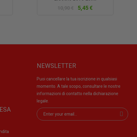
5,45 €
10,90 €
NEWSLETTER
Puoi cancellare la tua iscrizione in qualsiasi
momento. A tale scopo, consultare le nostre
informazioni di contatto nella dichiarazione
legale.
ESA
ndita