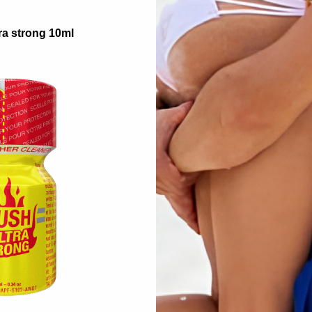
ato in aroma
ra strong 10ml
otto.
 tropicale.
e.
rgiti a fondo… ma con prudenza!