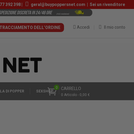
77 392 398
|
geral@buypoppersnet.com
|
Sei un rivenditore
Accedi
Il mio conto
TRACCIAMENTO DELL’ORDINE
0
CARRELLO
LA DI POPPER
SEXSHOP
0 Articolo - 0,00 €