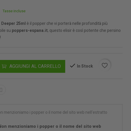
Tasse incluse
!
Deeper 25ml
è il popper che vi porterà nelle profondità più
bile su
poppers-espana.it
, questo elisir è così potente che persino
!
favorite_border
AGGIUNGI AL CARRELLO
In Stock
 Non menzioniamo i popper o il nome del sito web