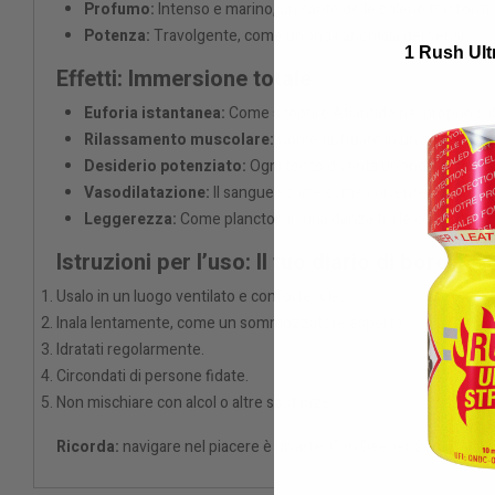
Profumo:
Intenso e marino, un canto delle balene trasform
Potenza:
Travolgente, come un’onda anomala dei sensi
1 Rush Ult
Effetti: Immersione totale
Euforia istantanea:
Come scoprire Atlantide nel proprio sal
Rilassamento muscolare:
Come fluttuare in un’acqua calda
Desiderio potenziato:
Ogni tocco diventa un'onda di piacer
Vasodilatazione:
Il sangue scorre come corrente oceanica.
Leggerezza:
Come plancton in una danza tra le correnti.
Istruzioni per l’uso: Il tuo diario di bordo
Usalo in un luogo ventilato e confortevole.
Inala lentamente, come un sommozzatore esperto.
Idratati regolarmente.
Circondati di persone fidate.
Non mischiare con alcol o altre sostanze.
Ricorda:
navigare nel piacere è un’arte. Con Deeper 25ml, imme