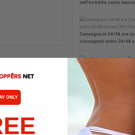
nell'estratto conto bancar
Consegna in 24/48 ore (c
consegnati entro 24/48 o
Con
AY ONLY
l piacere abissale
REE
oni profonde