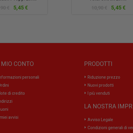
5,45 €
5,45 €
,90 €
10,90 €
L MIO CONTO
PRODOTTI
nformazioni personali
Riduzione prezzo
rdini
Nuovi prodotti
ote di credito
I più venduti
ndirizzi
LA NOSTRA IMPR
uoni
 miei avvisi
Avviso Legale
Condizioni generali di ve