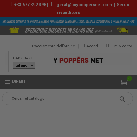
+33
677 392 398
|
geral@buypoppersnet.com
|
Sei un
rivenditore
Tracciamento dell’ordine
Accedi
Il mio conto
LANGUAGE:
0
MENU
Popper
POPPERS
POPPERS GRANDI
Flash Rise Up Tube 24ml