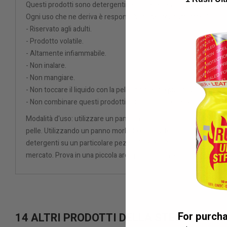
Questi prodotti sono detergenti per la pelle (leather cleaners).
Ogni uso che ne deriva è responsabilità del consumatore. "
- Riservato agli adulti.
- Prodotto volatile.
- Altamente infiammabile.
- Non inalare.
- Non mangiare.
- Non toccare il liquido con la pelle, poiché ciò può causare ustion
- Non combinare questi prodotti con prodotti come Viagra o Ciali
Modalità d'uso: utilizzare un panno morbido pulito o un batuffolo
pelle. Utilizzando un panno morbido e asciutto assorbire il liquido
detergenti su un particolare pezzo di pelle farà cambiare il colore 
mercato. Prova in una piccola area poco appariscente prima di p
For purch
14 ALTRI PRODOTTI DELLA STESSA CATE