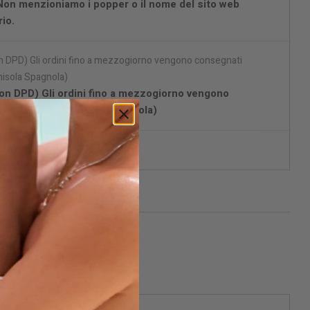
 Non menzioniamo i popper o il nome del sito web
io.
on DPD) Gli ordini fino a mezzogiorno vengono
re con DPD (Penisola Spagnola)
fezione discreta.
isami quando disponibile