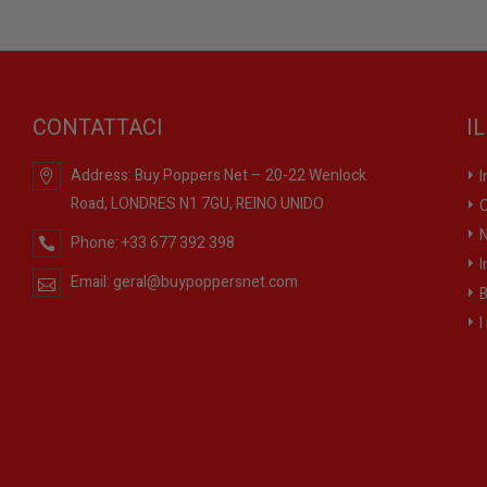
CONTATTACI
I
Address:
Buy Poppers Net – 20-22 Wenlock
I
Road, LONDRES N1 7GU, REINO UNIDO
O
N
Phone:
+33 677 392 398
I
Email:
geral@buypoppersnet.com
B
I