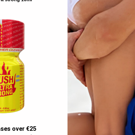
i.
s.
 di cotone per applicare la soluzione detergente. Coprire il punto di prov
 in eccesso. Lascia asciugare la pelle. Cerca eventuali scolorimenti. Se è v
della pelle. Consideralo attentamente prima di procedere con il lavoro di pul
rocedere.
ases over €25
GORIA: