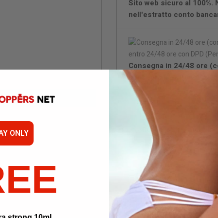
Sito web sicuro al 100%.
nell'estratto conto bancar
Consegna in 24/48 ore (c
consegnati entro 24/48 o
Con
Avv
AY ONLY
REE
ra strong 10ml