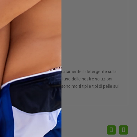
a con il detergente. Applicare delicatamente il detergente sulla
isibile uno scolorimento, sai che l'uso delle nostre soluzioni
izia. Si prega di notare che ci sono molti tipi e tipi di pelle sul