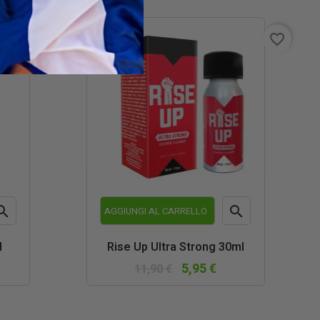
favorite_border
favorite_border


AGGIUNGI AL CARRELLO
teprima
Anteprima
l
Rise Up Ultra Strong 30ml
5,95 €
11,90 €