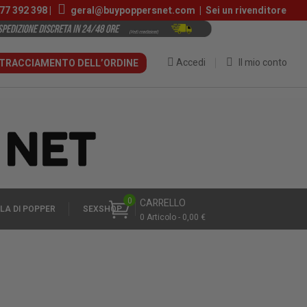
77 392 398
|
geral@buypoppersnet.com
|
Sei un rivenditore
Accedi
Il mio conto
TRACCIAMENTO DELL’ORDINE
0
CARRELLO
LA DI POPPER
SEXSHOP
0 Articolo - 0,00 €