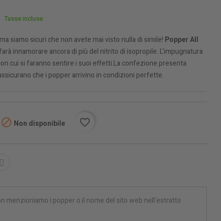
Tasse incluse
ma siamo sicuri che non avete mai visto nulla di simile!
Popper All
 farà innamorare ancora di più del nitrito di isopropile. L'impugnatura
 con cui si faranno sentire i suoi effetti.La confezione presenta
assicurano che i popper arrivino in condizioni perfette.

favorite_border
Non disponibile