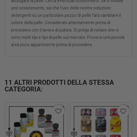
asciugare la pelle. Cerca eventuali scolorimenti. Se è visibile
uno scolorimento, sai che l'uso delle nostre soluzioni
detergenti su un particolare pezzo di pelle farà cambiare il
colore della pelle. Consideralo attentamente prima di
procedere con il lavoro di pulizia. Si prega di notare che ci
sono molti tipi e tipi di pelle sul mercato. Prova in una piccola
area poco appariscente prima di procedere.
11 ALTRI PRODOTTI DELLA STESSA
CATEGORIA:
favorite_border
favorite_border