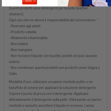
I WANT IT
Questi prodotti sono detergenti per la pelle (leather
cleaners).
Ogni uso che ne deriva è responsabilità del consumatore. "
- Riservato agli adulti.
- Prodotto volatile.
- Altamente infiammabile.
- Non inalare.
- Non mangiare.
- Non toccare il liquido con la pelle, poiché ciò può causare
ustioni.
- Non combinare questi prodotti con prodotti come Viagra o
Cialis.
Modalità d'uso: utilizzare un panno morbido pulito o un
batuffolo di cotone per applicare la soluzione detergente.
Coprire il punto di prova con il detergente. Applicare
delicatamente il detergente sulla pelle. Utilizzando un panno
morbido e asciutto assorbire il liquido in eccesso. Lascia