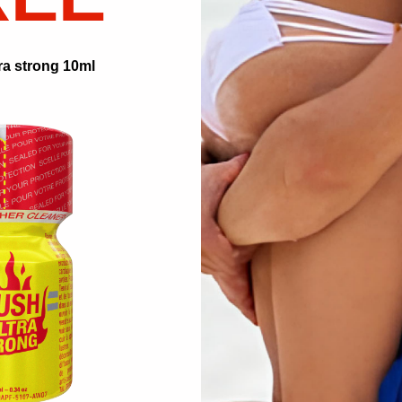
Sito web sicuro al 100%.
nell'estratto conto bancar
ra strong 10ml
Consegna in 24/48 ore (c
consegnati entro 24/48 o
Con
Avv