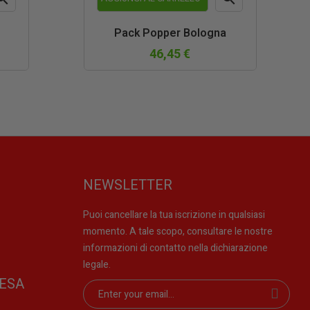
teprima
Anteprima
Pack Popper Bologna
46,45 €
NEWSLETTER
Puoi cancellare la tua iscrizione in qualsiasi
momento. A tale scopo, consultare le nostre
informazioni di contatto nella dichiarazione
legale.
ESA