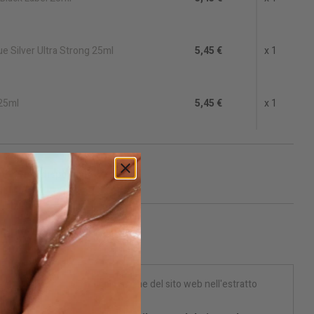
ue Silver Ultra Strong 25ml
5,45 €
x 1
25ml
5,45 €
x 1

favorite_border
Non disponibile