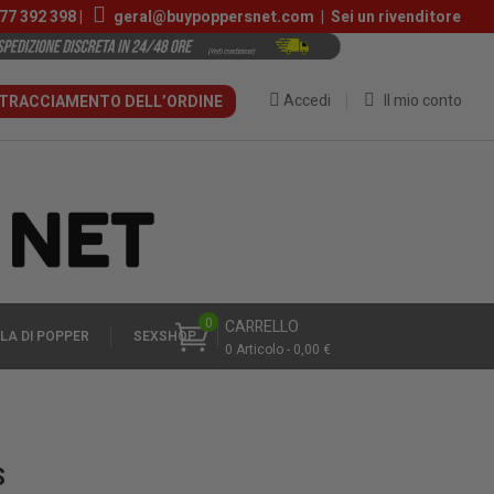
77 392 398
|
geral@buypoppersnet.com
|
Sei un rivenditore
Accedi
Il mio conto
TRACCIAMENTO DELL’ORDINE
0
CARRELLO
LA DI POPPER
SEXSHOP
0 Articolo - 0,00 €
S