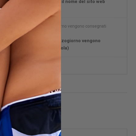
 Non menzioniamo i popper o il nome del sito web
io.
on DPD) Gli ordini fino a mezzogiorno vengono
re con DPD (Penisola Spagnola)
fezione discreta.
isami quando disponibile