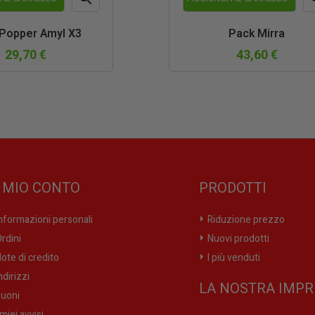
Anteprima
An
Popper Amyl X3
Pack Mirra
29,70 €
43,60 €
L MIO CONTO
PRODOTTI
nformazioni personali
Riduzione prezzo
rdini
Nuovi prodotti
ote di credito
I più venduti
ndirizzi
LA NOSTRA IMPR
uoni
 miei avvisi