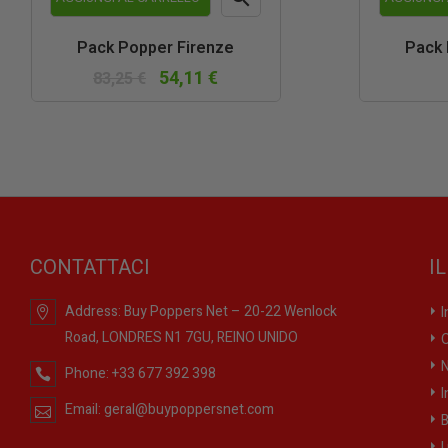
Anteprima
Pack Popper Firenze
Pack 
54,11 €
83,25 €
CONTATTACI
I
Address:
Buy Poppers Net – 20-22 Wenlock
I
Road, LONDRES N1 7GU, REINO UNIDO
O
N
Phone:
+33 677 392 398
I
Email:
geral@buypoppersnet.com
B
I