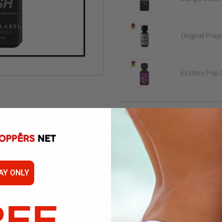
Original Prag
Ecstasy Pop 
QUANTITÀ
CONDIVIDI
AY ONLY
REE