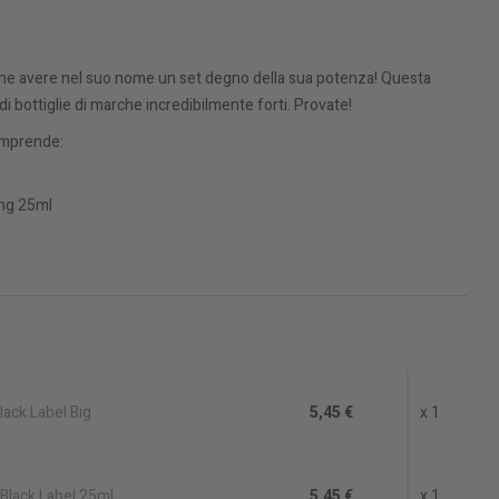
 che avere nel suo nome un set degno della sua potenza! Questa
 bottiglie di marche incredibilmente forti. Provate!
comprende:
ong 25ml
ack Label Big
5,45 €
x 1
 Black Label 25ml
5,45 €
x 1