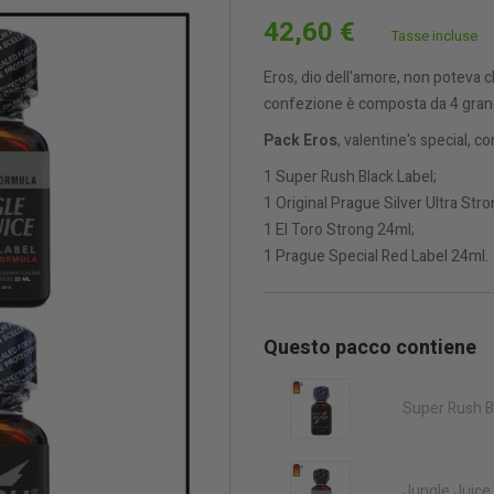
42,60 €
Tasse incluse
Eros, dio dell'amore, non poteva
confezione è composta da 4 grandi
Pack Eros
, valentine's special, 
1 Super Rush Black Label;
1 Original Prague Silver Ultra Str
1 El Toro Strong 24ml;
1 Prague Special Red Label 24ml.
Questo pacco contiene
Super Rush Bl
Jungle Juice