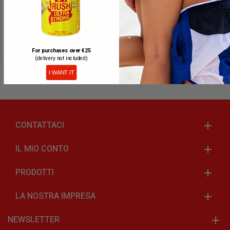
NON HAI ANCORA UN ACCOUNT? CREANE ORA QUI UNO
REGISTRARE
For purchases over €25
(delivery not included)
I WANT IT
CONTATTACI
IL MIO CONTO
PRODOTTI
LA NOSTRA IMPRESA
NEWSLETTER