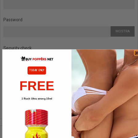
Password
MOSTRA
Security check
TODAY ONLY
FREE
Hai dimenticato la password?
1 Rush Ultra strong 10ml
ACCEDI