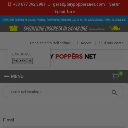
+33
677 392 398
|
geral@buypoppersnet.com
|
Sei un
rivenditore
Tracciamento dell’ordine
Accedi
Il mio conto
LANGUAGE:
0
MENU
Popper
Accedi al tuo account
Accedi al tuo account
E-mail