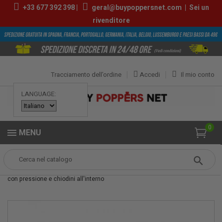
+33
677 392 398
|
geral@buypoppersnet.com
|
Sei un
rivenditore
Tracciamento dell’ordine
Accedi
Il mio conto
LANGUAGE:
0
MENU
Popper
Sexshop
GIOCATTOLI SESSUALI
Anello per pene in pelle
con pressione e chiodini all'interno