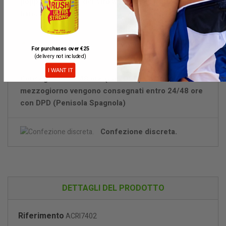
popper o il nome del sito web nell'estratto conto
bancario.
For purchases over €25
(delivery not included)
I WANT IT
Consegna in 24/48 ore (con DPD) Gli ordini fino a
mezzogiorno vengono consegnati entro 24/48 ore
con DPD (Penisola Spagnola)
Confezione discreta.
DETTAGLI DEL PRODOTTO
Riferimento
ACRI7402