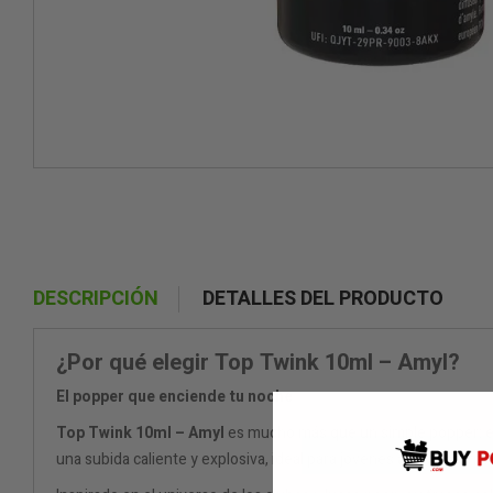
DESCRIPCIÓN
DETALLES DEL PRODUCTO
¿Por qué elegir Top Twink 10ml – Amyl?
El popper que enciende tu noche
Top Twink 10ml – Amyl
es mucho más que un simple popper: es 
una subida caliente y explosiva, ideal para jóvenes atrevidos, mi