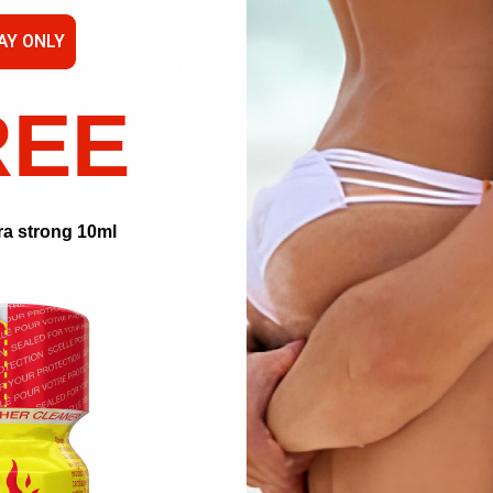
orido refleja su esencia: diversión, atrevimiento, libertad. Con Top Twink, 
AY ONLY
 elabora siguiendo normativas europeas estrictas. Cada frasco está cont
arantizando una experiencia intensa, uso tras uso.
REE
 En segundos, sentirás una ola de calor recorrer tu cuerpo, tu excitación
ra strong 10ml
o en el bolsillo, explosivo cuando lo necesitas.
 forma de vivir la noche.