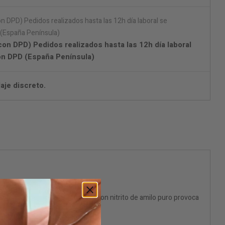
on DPD) Pedidos realizados hasta las 12h día laboral
on DPD (España Península)
aje discreto.
nte cada segundo. Su fórmula con nitrito de amilo puro provoca