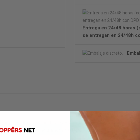
Entrega en 24/48 horas (c
se entregan en 24/48h c
Embal
una llamada al placer instantáneo, creado para quienes viven intensame
nets activos, amantes nocturnos y fiesteros sin freno.