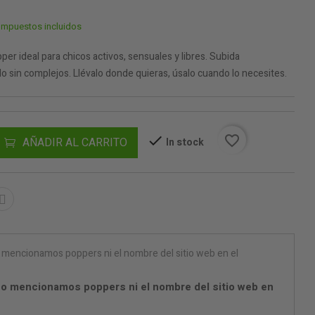
Impuestos incluidos
er ideal para chicos activos, sensuales y libres. Subida
ilo sin complejos. Llévalo donde quieras, úsalo cuando lo necesites.
favorite_border
AÑADIR AL CARRITO
In stock
o mencionamos poppers ni el nombre del sitio web en