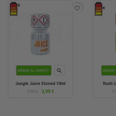
favorite_border

AÑADIR AL CARRITO
AÑADIR 
Vista
Jungle Juice Stoned 10ml
Rush U
rápida
3,95 €
7,90 €
7,