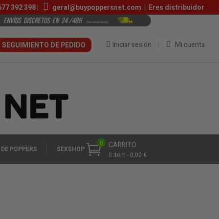
677 392 398
|
geral@buypoppersnet.com
|
Eres distribuidor
Iniciar sesión
Mi cuenta
SEGUIMIENTO DE PEDIDO
0
CARRITO
 DE POPPERS
SEXSHOP
0 Item - 0,00 €