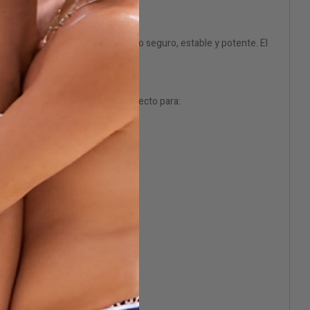
la noche no tiene límites.
rolado para asegurar un producto seguro, estable y potente. El
 crecer y tu mente soltarse. Perfecto para: