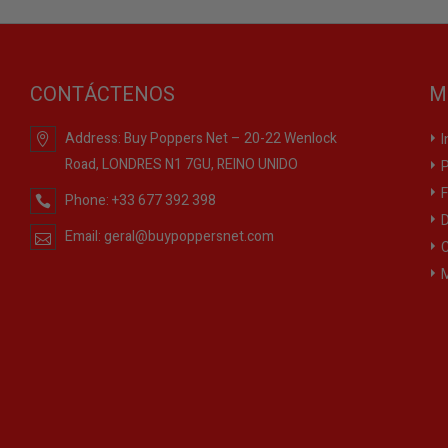
CONTÁCTENOS
M
Address:
Buy Poppers Net – 20-22 Wenlock
I
Road, LONDRES N1 7GU, REINO UNIDO
P
F
Phone:
+33 677 392 398
D
Email:
geral@buypoppersnet.com
C
M