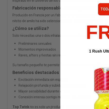
Inspirado en el universo de los clubes y luces neón, su frasco col
Fabricación responsable, efecto garantizado
TOD
Producido en Francia por un fabricante reconocido, Top Twink se
nitrito de amilo ha sido seleccionado por su pureza y eficacia, g
F
¿Cómo se utiliza?
Solo necesitas una o dos inhalaciones para que empiece la magia.
Preliminares sexuales
Momentos improvisados
1 Rush Ult
Raves, afters y fiestas sin reglas
Su tamaño pequeño te permite llevarlo siempre contigo. Silencios
Beneficios destacados
Excitación inmediata sin esperas
Relajación profunda y subida de temperatura
Mayor sensibilidad durante el sexo
Conexión intensa contigo mismo y con tu pareja
Top Twink
no es solo un producto: es una actitud, una vibra, una