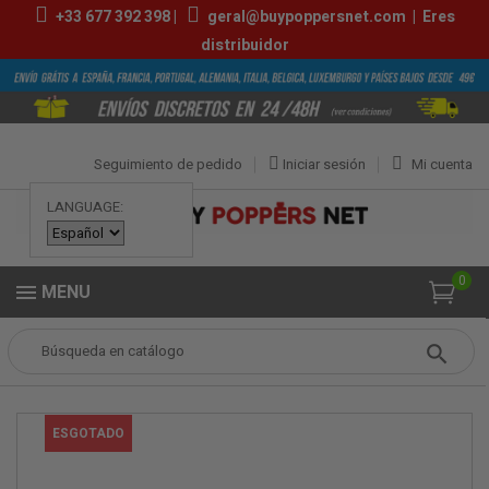
+33
677 392 398
|
geral@buypoppersnet.com
|
Eres
distribuidor
Seguimiento de pedido
Iniciar sesión
Mi cuenta
LANGUAGE:
0
MENU
Popper
POPPERS
POPPERS PEQUEÑOS
SexLight 10ml
ESGOTADO