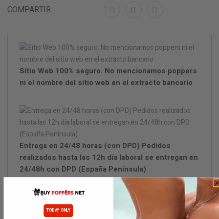
COMPARTIR
Sítio Web 100% seguro. No mencionamos poppers
ni el nombre del sitio web en el extracto bancario
Entrega en 24/48 horas (con DPD) Pedidos
realizados hasta las 12h día laboral se entregan en
24/48h con DPD (España Península)
Embalaje discreto.
TODAY ONLY