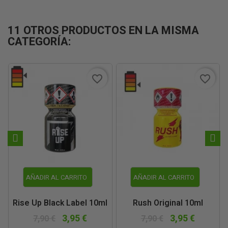
11 OTROS PRODUCTOS EN LA MISMA
CATEGORÍA:
favorite_border
favorite_border
AÑADIR AL CARRITO
AÑADIR AL CARRITO
Rise Up Black Label 10ml
Rush Original 10ml
3,95 €
3,95 €
7,90 €
7,90 €