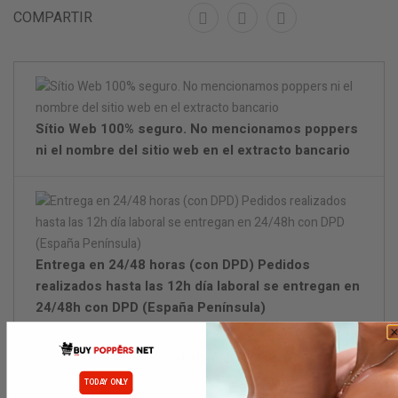
COMPARTIR
Sítio Web 100% seguro. No mencionamos poppers
ni el nombre del sitio web en el extracto bancario
Entrega en 24/48 horas (con DPD) Pedidos
realizados hasta las 12h día laboral se entregan en
24/48h con DPD (España Península)
Embalaje discreto.
TODAY ONLY