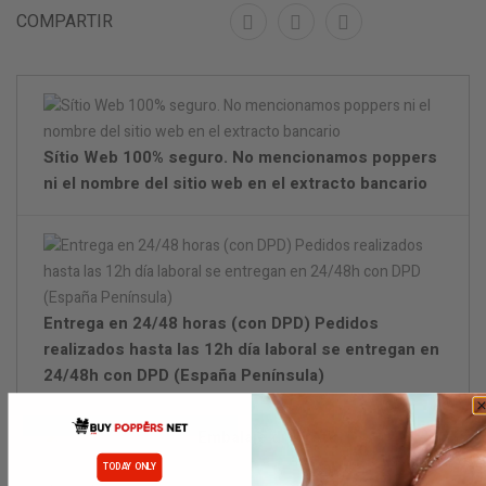
COMPARTIR
Sítio Web 100% seguro. No mencionamos poppers
ni el nombre del sitio web en el extracto bancario
Entrega en 24/48 horas (con DPD) Pedidos
realizados hasta las 12h día laboral se entregan en
24/48h con DPD (España Península)
Embalaje discreto.
TODAY ONLY