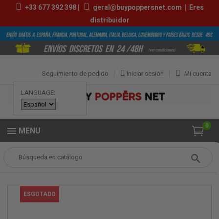
+33
677 392 398
|
geral@buypoppersnet.com
|
Eres
distribuidor
Seguimiento de pedido
Iniciar sesión
Mi cuenta
LANGUAGE:
0
MENU
Popper
POPPERS
POPPERS PEQUEÑOS
Jolt Red 10ml
ESGOTADO