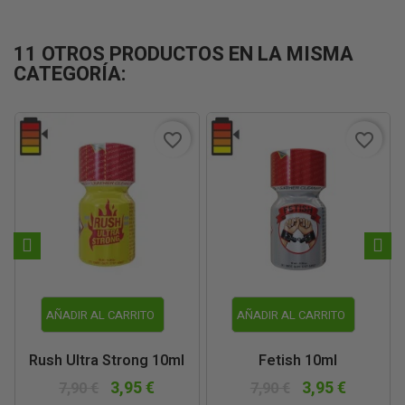
11 OTROS PRODUCTOS EN LA MISMA
CATEGORÍA:
favorite_border
favorite_border
AÑADIR AL CARRITO
AÑADIR AL CARRITO
Rush Ultra Strong 10ml
Fetish 10ml
3,95 €
3,95 €
7,90 €
7,90 €