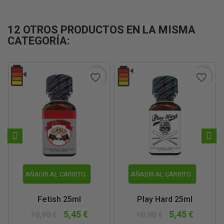
12 OTROS PRODUCTOS EN LA MISMA
CATEGORÍA:
favorite_border
favorite_border
AÑADIR AL CARRITO
AÑADIR AL CARRITO
Fetish 25ml
Play Hard 25ml
5,45 €
5,45 €
10,90 €
10,90 €