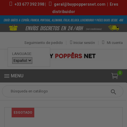
+33
677 392 398
|
geral@buypoppersnet.com
|
Eres
distribuidor
Seguimiento de pedido
Iniciar sesión
Mi cuenta
LANGUAGE:
0
MENU
Popper
POPPERS
POPPERS GRANDES
ISOPROPYL NITRITE 24ML
ESGOTADO