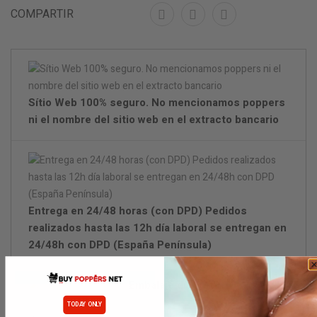
COMPARTIR
Sítio Web 100% seguro. No mencionamos poppers
ni el nombre del sitio web en el extracto bancario
Entrega en 24/48 horas (con DPD) Pedidos
realizados hasta las 12h día laboral se entregan en
24/48h con DPD (España Península)
Embalaje discreto.
TODAY ONLY