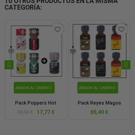
10 OTROS PRODUCTOS EN LA MISMA
CATEGORÍA:
favorite_border
favorite_border
AÑADIR AL CARRITO
AÑADIR AL CARRITO
Pack Poppers Hot
Pack Reyes Magos
17,77 €
65,40 €
39,50 €