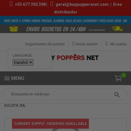
+33
677 392 398
|
geral@buypoppersnet.com
|
Eres
distribuidor
Seguimiento de pedido
Iniciar sesión
Mi cuenta
LANGUAGE:
0
MENU
Popper
Sexshop
LUBRICANTES
PJUR MED SENSITIVE GLIDE
BOLSITA 2ML
CURRENT SUPPLY. ORDERING AVAILLABLE